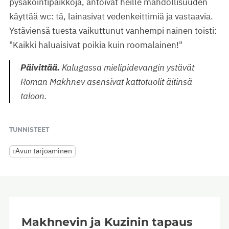
pysäköintipaikkoja, antoivat heille mahdollisuuden
käyttää wc: tä, lainasivat vedenkeittimiä ja vastaavia.
Ystäviensä tuesta vaikuttunut vanhempi nainen toisti:
"Kaikki haluaisivat poikia kuin roomalainen!"
Päivittää.
Kalugassa mielipidevangin ystävät
Roman Makhnev asensivat kattotuolit äitinsä
taloon.
TUNNISTEET
Avun tarjoaminen
Makhnevin ja Kuzinin tapaus