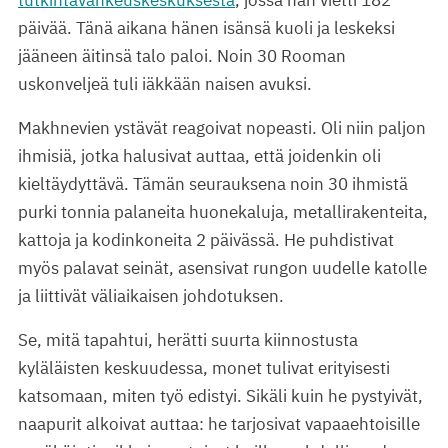
päivää. Tänä aikana hänen isänsä kuoli ja leskeksi
jääneen äitinsä talo paloi. Noin 30 Rooman
uskonveljeä tuli iäkkään naisen avuksi.
Makhnevien ystävät reagoivat nopeasti. Oli niin paljon
ihmisiä, jotka halusivat auttaa, että joidenkin oli
kieltäydyttävä. Tämän seurauksena noin 30 ihmistä
purki tonnia palaneita huonekaluja, metallirakenteita,
kattoja ja kodinkoneita 2 päivässä. He puhdistivat
myös palavat seinät, asensivat rungon uudelle katolle
ja liittivät väliaikaisen johdotuksen.
Se, mitä tapahtui, herätti suurta kiinnostusta
kyläläisten keskuudessa, monet tulivat erityisesti
katsomaan, miten työ edistyi. Sikäli kuin he pystyivät,
naapurit alkoivat auttaa: he tarjosivat vapaaehtoisille