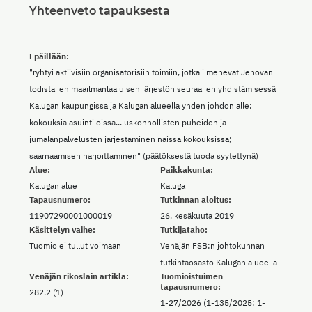
Yhteenveto tapauksesta
Epäillään:
"ryhtyi aktiivisiin organisatorisiin toimiin, jotka ilmenevät Jehovan
todistajien maailmanlaajuisen järjestön seuraajien yhdistämisessä
Kalugan kaupungissa ja Kalugan alueella yhden johdon alle;
kokouksia asuintiloissa... uskonnollisten puheiden ja
jumalanpalvelusten järjestäminen näissä kokouksissa;
saarnaamisen harjoittaminen" (päätöksestä tuoda syytettynä)
Alue:
Paikkakunta:
Kalugan alue
Kaluga
Tapausnumero:
Tutkinnan aloitus:
11907290001000019
26. kesäkuuta 2019
Käsittelyn vaihe:
Tutkijataho:
Tuomio ei tullut voimaan
Venäjän FSB:n johtokunnan
tutkintaosasto Kalugan alueella
Venäjän rikoslain artikla:
Tuomioistuimen
tapausnumero:
282.2 (1)
1-27/2026 (1-135/2025; 1-