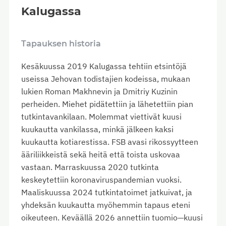
Kalugassa
Tapauksen historia
Kesäkuussa 2019 Kalugassa tehtiin etsintöjä
useissa Jehovan todistajien kodeissa, mukaan
lukien Roman Makhnevin ja Dmitriy Kuzinin
perheiden. Miehet pidätettiin ja lähetettiin pian
tutkintavankilaan. Molemmat viettivät kuusi
kuukautta vankilassa, minkä jälkeen kaksi
kuukautta kotiarestissa. FSB avasi rikossyytteen
ääriliikkeistä sekä heitä että toista uskovaa
vastaan. Marraskuussa 2020 tutkinta
keskeytettiin koronaviruspandemian vuoksi.
Maaliskuussa 2024 tutkintatoimet jatkuivat, ja
yhdeksän kuukautta myöhemmin tapaus eteni
oikeuteen. Keväällä 2026 annettiin tuomio—kuusi