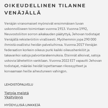
OIKEUDELLINEN TILANNE
VENÄJÄLLÄ
Venäjän viranomaiset myönsivät ensimmäisen luvan
uskonnolliseen toimintaan vuonna 1913. Vuonna 1992,
Neuvostoliiton sorron aikakauden päätyttyä, Jehovan todistajat
Venäjällä rekisteröitiin virallisesti. Myöhemmin jopa 290 000
ihmistä osallistui heidän palveluihinsa. Vuonna 2017 Venäjän
federaation korkein oikeus purki kaikki oikeushenkilöt ja
takavarikoi satoja palvontarakennuksia. Etsinnät alkoivat, satoja
uskovia lähetettiin vankilaan. Vuonna 2022 EIT vapautti Jehovan
todistajat, määräsi heidät lopettamaan rikossyytteet ja
korvaamaan heille aiheutuneen vahingon.
LEHDISTÖPALVELU
Tietoja meistä
Yksityisyys
HYÖDYLLISIÄ LINKKEJÄ