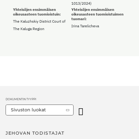
1013/2024)
Yhteisöjen ensimmäisen
Yhteisöjen ensimmäisen
oikeusasteen tuomioistuin:
oikeusasteen tuomioistuimen
tuomari:
The Kaluzhskiy District Court of
Irina Tarelicheva
The Kaluga Region
DOKUMENTIN TYYPPI
Sivuston luokat
JEHOVAN TODISTAJAT