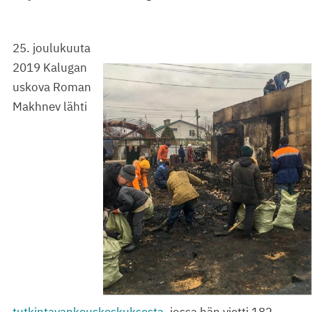
25. joulukuuta
2019 Kalugan
uskova Roman
Makhnev lähti
tutkintavankeuskeskuksesta
, jossa hän vietti 182