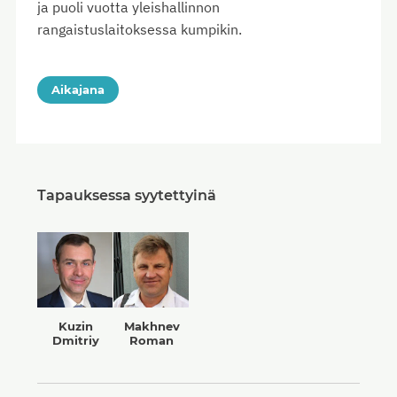
ja puoli vuotta yleishallinnon
rangaistuslaitoksessa kumpikin.
Aikajana
Tapauksessa syytettyinä
Kuzin
Makhnev
Dmitriy
Roman