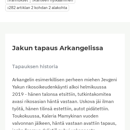
Vanhukset
Kanteen hylkääminen
282 artiklan 2 kohdan 2 alakohta
Jakun tapaus Arkangelissa
Tapauksen historia
Arkangelin esimerkillisen perheen miehen Jevgeni
Yakun rikosoikeudenkäynti alkoi helmikuussa
2019 - hänen talonsa etsittiin, tutkintakomitea
avasi rikosasian häntä vastaan. Uskova jäi ilman
työtä, hänen tilinsä estettiin, autot pidätettiin.
Toukokuussa, Kaleria Mamykinan vuoden
valvonnan jälkeen, häntä vastaan avattiin tapaus,