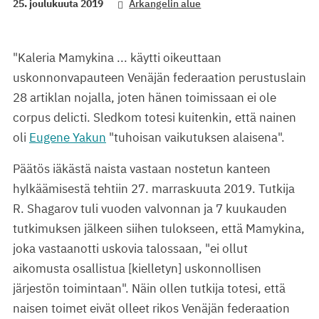
25. joulukuuta 2019
Arkangelin alue
"Kaleria Mamykina ... käytti oikeuttaan
uskonnonvapauteen Venäjän federaation perustuslain
28 artiklan nojalla, joten hänen toimissaan ei ole
corpus delicti. Sledkom totesi kuitenkin, että nainen
oli
Eugene Yakun
"tuhoisan vaikutuksen alaisena".
Päätös iäkästä naista vastaan nostetun kanteen
hylkäämisestä tehtiin 27. marraskuuta 2019. Tutkija
R. Shagarov tuli vuoden valvonnan ja 7 kuukauden
tutkimuksen jälkeen siihen tulokseen, että Mamykina,
joka vastaanotti uskovia talossaan, "ei ollut
aikomusta osallistua [kielletyn] uskonnollisen
järjestön toimintaan". Näin ollen tutkija totesi, että
naisen toimet eivät olleet rikos Venäjän federaation