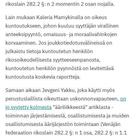
rikoslain 282.2 §: n 2 momentin 2 osan nojalla.
Lain mukaan Kaleria Mamykinalla on oikeus
kuntoutukseen, johon kuuluu syyttäjän virallinen
anteeksipyyntö, omaisuus- ja moraalivahinkojen
korvaaminen. Jos joukkotiedotusvälineissä on
julkaistu tietoja kuntoutetun henkilön
rikosoikeudellisesta syytteeseenpanosta,
kuntoutetun henkilön pyynnöstä on levitettävä
kuntoutusta koskevia raportteja.
Samaan aikaan Jevgeni Yakku, joka käytti myös
perustuslaillista oikeuttaan uskonnonvapauteen,
on
jo syytetty kolmesta
"ääriliikkeestä" artiklasta -
toiminnan järjestämisestä, osallistumisesta ja muiden
osallistumisesta äärijärjestön toimintaan (Venäjän
federaation rikoslain 282.2 §: n 1 osa, 282.2 §: n 1.1