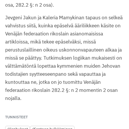
osa, 282.2 §: n 2 osa).
Jevgeni Jakun ja Kaleria Mamykinan tapaus on selkeä
vahvistus siitä, kuinka epäselvä ääriliikkeen käsite on
Venäjän federaation rikoslain asianomaisissa
artikloissa, mikä tekee epäselväksi, missä
perustuslaillinen oikeus uskonnonvapauteen alkaa ja
missä se päättyy. Tutkimuksen logiikan mukaisesti on
välttämätöntä lopettaa kymmenien muiden Jehovan
todistajien syytteeseenpano sekä vapauttaa ja
kuntouttaa ne, jotka on jo tuomittu Venäjän
federaation rikoslain 282.2 §: n 2 momentin 2 osan
nojalla.
TUNNISTEET