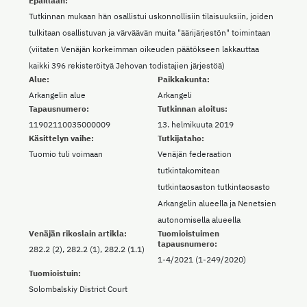
Epäillään:
Tutkinnan mukaan hän osallistui uskonnollisiin tilaisuuksiin, joiden
tulkitaan osallistuvan ja värväävän muita "äärijärjestön" toimintaan
(viitaten Venäjän korkeimman oikeuden päätökseen lakkauttaa
kaikki 396 rekisteröityä Jehovan todistajien järjestöä)
Alue:
Paikkakunta:
Arkangelin alue
Arkangeli
Tapausnumero:
Tutkinnan aloitus:
11902110035000009
13. helmikuuta 2019
Käsittelyn vaihe:
Tutkijataho:
Tuomio tuli voimaan
Venäjän federaation
tutkintakomitean
tutkintaosaston tutkintaosasto
Arkangelin alueella ja Nenetsien
autonomisella alueella
Venäjän rikoslain artikla:
Tuomioistuimen
tapausnumero:
282.2 (2), 282.2 (1), 282.2 (1.1)
1-4/2021 (1-249/2020)
Tuomioistuin:
Solombalskiy District Court