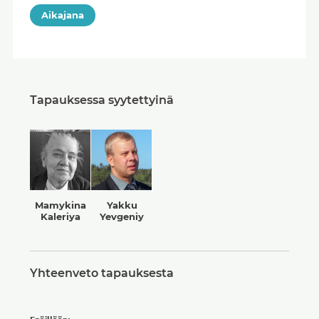
Aikajana
Tapauksessa syytettyinä
Mamykina
Yakku
Kaleriya
Yevgeniy
Yhteenveto tapauksesta