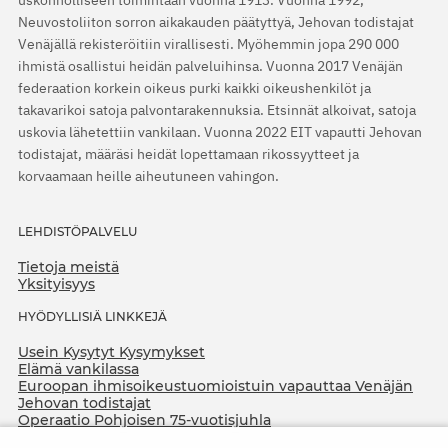
uskonnolliseen toimintaan vuonna 1913. Vuonna 1992,
Neuvostoliiton sorron aikakauden päätyttyä, Jehovan todistajat
Venäjällä rekisteröitiin virallisesti. Myöhemmin jopa 290 000
ihmistä osallistui heidän palveluihinsa. Vuonna 2017 Venäjän
federaation korkein oikeus purki kaikki oikeushenkilöt ja
takavarikoi satoja palvontarakennuksia. Etsinnät alkoivat, satoja
uskovia lähetettiin vankilaan. Vuonna 2022 EIT vapautti Jehovan
todistajat, määräsi heidät lopettamaan rikossyytteet ja
korvaamaan heille aiheutuneen vahingon.
LEHDISTÖPALVELU
Tietoja meistä
Yksityisyys
HYÖDYLLISIÄ LINKKEJÄ
Usein Kysytyt Kysymykset
Elämä vankilassa
Euroopan ihmisoikeustuomioistuin vapauttaa Venäjän
Jehovan todistajat
Operaatio Pohjoisen 75-vuotisjuhla