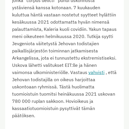
jonka “corpus delicti” puhui uskonnosta
ystäviensä kanssa kotonaan. 7 kuukauden
kuluttua häntä vastaan nostetut syytteet hylättiin
kesäkuussa 2021 odottamatta hyvän nimensä
palauttamista, Kaleria kuoli covidiin. Yakun tapaus
meni oikeuteen helmikuussa 2020. Tutkija syytti
Jevgeniota väitetystä Jehovan todistajien
paikallisjärjestön toiminnan jatkamisesta
Arkangelissa, jota ei tunnustettu ekstremistiseksi.
Uskova lähetti valitukset EIT:lle ja hänen
vaimonsa ulkoministeriölle. Vastaus
vahvisti
, että
Jehovan todistajilla on oikeus harjoittaa
uskontoaan ryhmissä. Tästä huolimatta
tuomioistuin tuomitsi heinäkuussa 2021 uskovan
780 000 ruplan sakkoon. Hovioikeus ja
kassaatiotuomioistuin pysyttivät tämän
päätöksen.