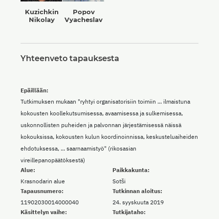
Kuzichkin
Popov
Nikolay
Vyacheslav
Yhteenveto tapauksesta
Epäillään:
Tutkimuksen mukaan "ryhtyi organisatorisiin toimiin ... ilmaistuna
kokousten koollekutsumisessa, avaamisessa ja sulkemisessa,
uskonnollisten puheiden ja palvonnan järjestämisessä näissä
kokouksissa, kokousten kulun koordinoinnissa, keskusteluaiheiden
ehdotuksessa, ... saarnaamistyö" (rikosasian
vireillepanopäätöksestä)
Alue:
Paikkakunta:
Krasnodarin alue
Sotši
Tapausnumero:
Tutkinnan aloitus:
11902030014000040
24. syyskuuta 2019
Käsittelyn vaihe:
Tutkijataho: