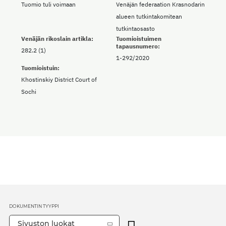
Tuomio tuli voimaan
Venäjän federaation Krasnodarin
alueen tutkintakomitean
tutkintaosasto
Venäjän rikoslain artikla:
Tuomioistuimen
tapausnumero:
282.2 (1)
1-292/2020
Tuomioistuin:
Khostinskiy District Court of
Sochi
DOKUMENTIN TYYPPI
Sivuston luokat