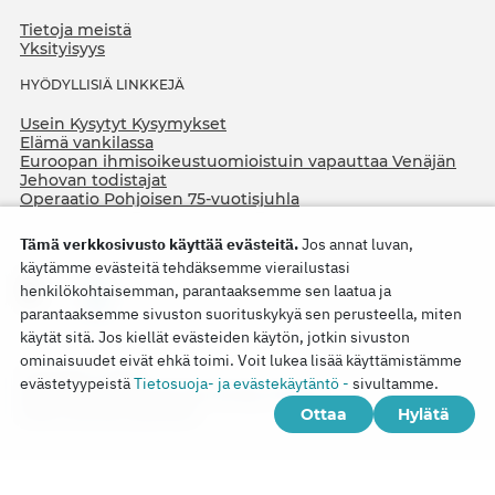
Tietoja meistä
Yksityisyys
HYÖDYLLISIÄ LINKKEJÄ
Usein Kysytyt Kysymykset
Elämä vankilassa
Euroopan ihmisoikeustuomioistuin vapauttaa Venäjän
Jehovan todistajat
Operaatio Pohjoisen 75-vuotisjuhla
Tämä verkkosivusto käyttää evästeitä.
Jos annat luvan,
käytämme evästeitä tehdäksemme vierailustasi
henkilökohtaisemman, parantaaksemme sen laatua ja
parantaaksemme sivuston suorituskykyä sen perusteella, miten
käytät sitä. Jos kiellät evästeiden käytön, jotkin sivuston
ominaisuudet eivät ehkä toimi. Voit lukea lisää käyttämistämme
Copyright © 2026
evästetyypeistä
Tietosuoja- ja evästekäytäntö -
sivultamme.
Watch Tower Bible and Tract Society of Korea.
Ottaa
Hylätä
Kaikki oikeudet pidätetään.