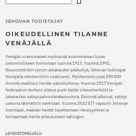
JEHOVAN TODISTAJAT
OIKEUDELLINEN TILANNE
VENÄJÄLLÄ
Venäjän viranomaiset myönsivät ensimmäisen luvan
uskonnolliseen toimintaan vuonna 1913. Vuonna 1992,
Neuvostoliiton sorron aikakauden päätyttyä, Jehovan todistajat
Venäjällä rekisteröitiin virallisesti. Myöhemmin jopa 290 000
ihmistä osallistui heidän palveluihinsa. Vuonna 2017 Venäjän
federaation korkein oikeus purki kaikki oikeushenkilöt ja
takavarikoi satoja palvontarakennuksia. Etsinnät alkoivat, satoja
uskovia lähetettiin vankilaan. Vuonna 2022 EIT vapautti Jehovan
todistajat, määräsi heidät lopettamaan rikossyytteet ja
korvaamaan heille aiheutuneen vahingon.
LEHDISTÖPALVELU