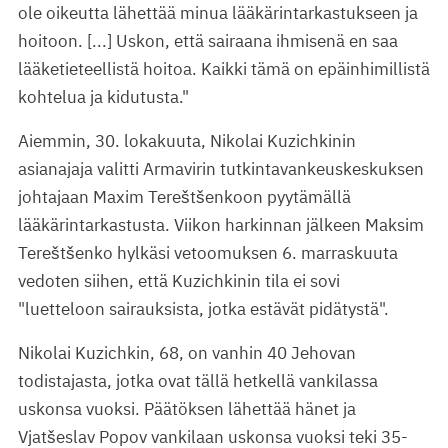
ole oikeutta lähettää minua lääkärintarkastukseen ja
hoitoon. [...] Uskon, että sairaana ihmisenä en saa
lääketieteellistä hoitoa. Kaikki tämä on epäinhimillistä
kohtelua ja kidutusta."
Aiemmin, 30. lokakuuta, Nikolai Kuzichkinin
asianajaja valitti Armavirin tutkintavankeuskeskuksen
johtajaan Maxim Tereštšenkoon pyytämällä
lääkärintarkastusta. Viikon harkinnan jälkeen Maksim
Tereštšenko hylkäsi vetoomuksen 6. marraskuuta
vedoten siihen, että Kuzichkinin tila ei sovi
"luetteloon sairauksista, jotka estävät pidätystä".
Nikolai Kuzichkin, 68, on vanhin 40 Jehovan
todistajasta, jotka ovat tällä hetkellä vankilassa
uskonsa vuoksi. Päätöksen lähettää hänet ja
Vjatšeslav Popov vankilaan uskonsa vuoksi teki 35-