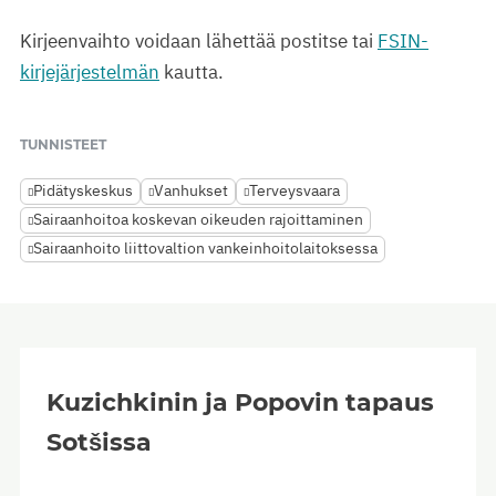
Kirjeenvaihto voidaan lähettää postitse tai
FSIN-
kirjejärjestelmän
kautta.
TUNNISTEET
Pidätyskeskus
Vanhukset
Terveysvaara
Sairaanhoitoa koskevan oikeuden rajoittaminen
Sairaanhoito liittovaltion vankeinhoitolaitoksessa
Kuzichkinin ja Popovin tapaus
Sotšissa