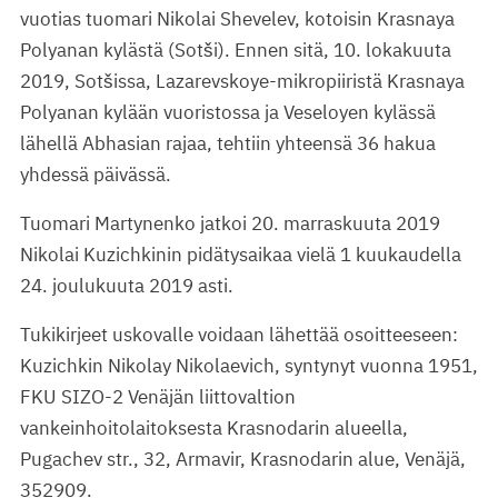
vuotias tuomari Nikolai Shevelev, kotoisin Krasnaya
Polyanan kylästä (Sotši). Ennen sitä, 10. lokakuuta
2019, Sotšissa, Lazarevskoye-mikropiiristä Krasnaya
Polyanan kylään vuoristossa ja Veseloyen kylässä
lähellä Abhasian rajaa, tehtiin yhteensä 36 hakua
yhdessä päivässä.
Tuomari Martynenko jatkoi 20. marraskuuta 2019
Nikolai Kuzichkinin pidätysaikaa vielä 1 kuukaudella
24. joulukuuta 2019 asti.
Tukikirjeet uskovalle voidaan lähettää osoitteeseen:
Kuzichkin Nikolay Nikolaevich, syntynyt vuonna 1951,
FKU SIZO-2 Venäjän liittovaltion
vankeinhoitolaitoksesta Krasnodarin alueella,
Pugachev str., 32, Armavir, Krasnodarin alue, Venäjä,
352909.