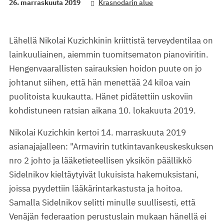
26. marraskuuta 2019
Krasnodarin alue
Lähellä Nikolai Kuzichkinin kriittistä terveydentilaa on
lainkuuliainen, aiemmin tuomitsematon pianoviritin.
Hengenvaarallisten sairauksien hoidon puute on jo
johtanut siihen, että hän menettää 24 kiloa vain
puolitoista kuukautta. Hänet pidätettiin uskoviin
kohdistuneen ratsian aikana 10. lokakuuta 2019.
Nikolai Kuzichkin kertoi 14. marraskuuta 2019
asianajajalleen: "Armavirin tutkintavankeuskeskuksen
nro 2 johto ja lääketieteellisen yksikön päällikkö
Sidelnikov kieltäytyivät lukuisista hakemuksistani,
joissa pyydettiin lääkärintarkastusta ja hoitoa.
Samalla Sidelnikov selitti minulle suullisesti, että
Venäjän federaation perustuslain mukaan hänellä ei