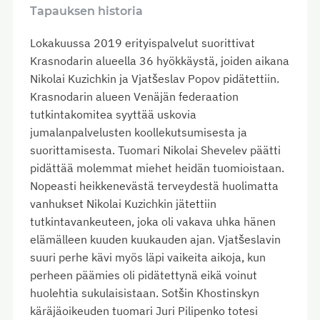
Tapauksen historia
Lokakuussa 2019 erityispalvelut suorittivat
Krasnodarin alueella 36 hyökkäystä, joiden aikana
Nikolai Kuzichkin ja Vjatšeslav Popov pidätettiin.
Krasnodarin alueen Venäjän federaation
tutkintakomitea syyttää uskovia
jumalanpalvelusten koollekutsumisesta ja
suorittamisesta. Tuomari Nikolai Shevelev päätti
pidättää molemmat miehet heidän tuomioistaan.
Nopeasti heikkenevästä terveydestä huolimatta
vanhukset Nikolai Kuzichkin jätettiin
tutkintavankeuteen, joka oli vakava uhka hänen
elämälleen kuuden kuukauden ajan. Vjatšeslavin
suuri perhe kävi myös läpi vaikeita aikoja, kun
perheen päämies oli pidätettynä eikä voinut
huolehtia sukulaisistaan. Sotšin Khostinskyn
käräjäoikeuden tuomari Juri Pilipenko totesi