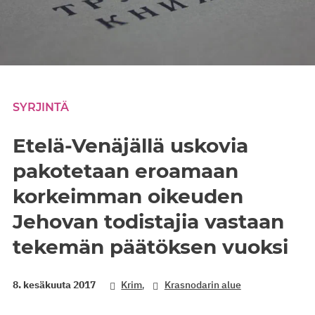
SYRJINTÄ
Etelä-Venäjällä uskovia
pakotetaan eroamaan
korkeimman oikeuden
Jehovan todistajia vastaan
tekemän päätöksen vuoksi
,
8. kesäkuuta 2017
Krim
Krasnodarin alue