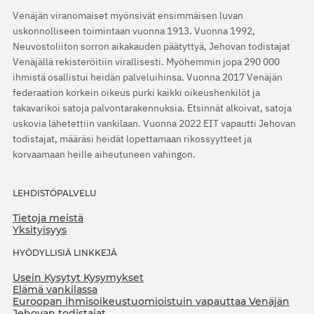
Venäjän viranomaiset myönsivät ensimmäisen luvan
uskonnolliseen toimintaan vuonna 1913. Vuonna 1992,
Neuvostoliiton sorron aikakauden päätyttyä, Jehovan todistajat
Venäjällä rekisteröitiin virallisesti. Myöhemmin jopa 290 000
ihmistä osallistui heidän palveluihinsa. Vuonna 2017 Venäjän
federaation korkein oikeus purki kaikki oikeushenkilöt ja
takavarikoi satoja palvontarakennuksia. Etsinnät alkoivat, satoja
uskovia lähetettiin vankilaan. Vuonna 2022 EIT vapautti Jehovan
todistajat, määräsi heidät lopettamaan rikossyytteet ja
korvaamaan heille aiheutuneen vahingon.
LEHDISTÖPALVELU
Tietoja meistä
Yksityisyys
HYÖDYLLISIÄ LINKKEJÄ
Usein Kysytyt Kysymykset
Elämä vankilassa
Euroopan ihmisoikeustuomioistuin vapauttaa Venäjän
Jehovan todistajat