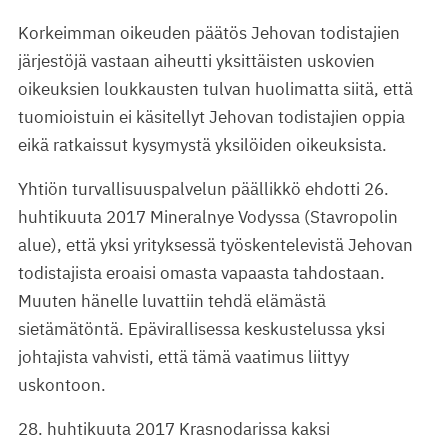
Korkeimman oikeuden päätös Jehovan todistajien
järjestöjä vastaan aiheutti yksittäisten uskovien
oikeuksien loukkausten tulvan huolimatta siitä, että
tuomioistuin ei käsitellyt Jehovan todistajien oppia
eikä ratkaissut kysymystä yksilöiden oikeuksista.
Yhtiön turvallisuuspalvelun päällikkö ehdotti 26.
huhtikuuta 2017 Mineralnye Vodyssa (Stavropolin
alue), että yksi yrityksessä työskentelevistä Jehovan
todistajista eroaisi omasta vapaasta tahdostaan.
Muuten hänelle luvattiin tehdä elämästä
sietämätöntä. Epävirallisessa keskustelussa yksi
johtajista vahvisti, että tämä vaatimus liittyy
uskontoon.
28. huhtikuuta 2017 Krasnodarissa kaksi