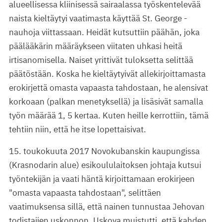
alueellisessa kliinisessä sairaalassa työskentelevää
naista kieltäytyi vaatimasta käyttää St. George -
nauhoja viittassaan. Heidät kutsuttiin päähän, joka
päälääkärin määräykseen viitaten uhkasi heitä
irtisanomisella. Naiset yrittivät tuloksetta selittää
päätöstään. Koska he kieltäytyivät allekirjoittamasta
erokirjettä omasta vapaasta tahdostaan, he alensivat
korkoaan (palkan menetyksellä) ja lisäsivät samalla
työn määrää 1, 5 kertaa. Kuten heille kerrottiin, tämä
tehtiin niin, että he itse lopettaisivat.
15. toukokuuta 2017 Novokubanskin kaupungissa
(Krasnodarin alue) esikoululaitoksen johtaja kutsui
työntekijän ja vaati häntä kirjoittamaan erokirjeen
"omasta vapaasta tahdostaan", selittäen
vaatimuksensa sillä, että nainen tunnustaa Jehovan
todistajien uskonnon. Uskova muistutti, että kahden