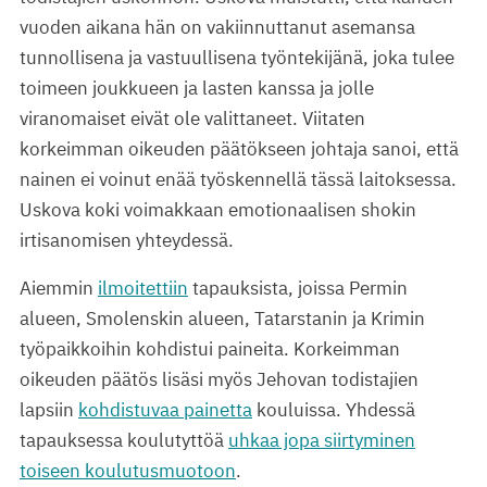
vuoden aikana hän on vakiinnuttanut asemansa
tunnollisena ja vastuullisena työntekijänä, joka tulee
toimeen joukkueen ja lasten kanssa ja jolle
viranomaiset eivät ole valittaneet. Viitaten
korkeimman oikeuden päätökseen johtaja sanoi, että
nainen ei voinut enää työskennellä tässä laitoksessa.
Uskova koki voimakkaan emotionaalisen shokin
irtisanomisen yhteydessä.
Aiemmin
ilmoitettiin
tapauksista, joissa Permin
alueen, Smolenskin alueen, Tatarstanin ja Krimin
työpaikkoihin kohdistui paineita. Korkeimman
oikeuden päätös lisäsi myös Jehovan todistajien
lapsiin
kohdistuvaa painetta
kouluissa. Yhdessä
tapauksessa koulutyttöä
uhkaa jopa siirtyminen
toiseen koulutusmuotoon
.