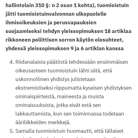
hallintolain 310 §: n 2 osan 1 kohta), tuomioistuin
jätti tuomioistuinvalvonnan ulkopuolelle
ihmisoikeuksien ja perusvapauksien
suojaamiseksi tehdyn yleissopimuksen 18 artiklaa
rikkoneen poliittisen sorron käytön olosuhteet,
yhdessä yleissopimuksen 9 ja 6 artiklan kanssa
Riidanalaista päätöstä tehdessään ensimmäisen
oikeusasteen tuomioistuin lähti siitä, että
uskonnollinen yhdistys julistetaan
ekstremistiseksi riippumatta kyseisen yhdistyksen
ominaispiirteistä, maineesta ja muista
ominaisuuksista, jotka eivät estä sen
lakkauttamista, kun sen toiminnassa todetaan
ääriliikkeiden merkkejä.
Samalla tuomioistuin huomautti, että tällaiset