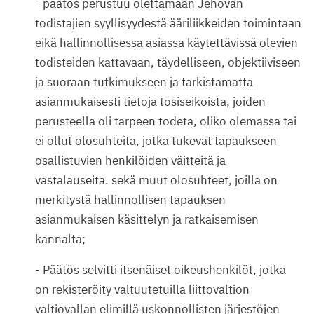
- päätös perustuu olettamaan Jehovan
todistajien syyllisyydestä ääriliikkeiden toimintaan
eikä hallinnollisessa asiassa käytettävissä olevien
todisteiden kattavaan, täydelliseen, objektiiviseen
ja suoraan tutkimukseen ja tarkistamatta
asianmukaisesti tietoja tosiseikoista, joiden
perusteella oli tarpeen todeta, oliko olemassa tai
ei ollut olosuhteita, jotka tukevat tapaukseen
osallistuvien henkilöiden väitteitä ja
vastalauseita. sekä muut olosuhteet, joilla on
merkitystä hallinnollisen tapauksen
asianmukaisen käsittelyn ja ratkaisemisen
kannalta;
- Päätös selvitti itsenäiset oikeushenkilöt, jotka
on rekisteröity valtuutetuilla liittovaltion
valtiovallan elimillä uskonnollisten järjestöjen