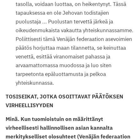
tasolla, voidaan luottaa, on heikentynyt. Tässä
tapauksessa en ole Jehovan todistajien
puolustaja ... Puolustan tervettä järkeä ja
oikeudenmukaista vakautta yhteiskunnassamme.
Poliittisesti tämä Venäjän federaation asevoimien
päätös horjuttaa maan tilannetta, se keinuttaa
venettä, esittää viranomaiset pahassa ja
arvaamattomassa muodossa ja luo siten
tarpeetonta epäluottamusta ja pelkoa
yhteiskunnassa.
TOSISEIKAT, JOTKA OSOITTAVAT PÄÄTÖKSEN
VIRHEELLISYYDEN
Minä
. Kun tuomioistuin on määrittänyt
virheellisesti hallinnollisen asian kannalta
merkitykselliset olosuhteet (Venäjän federaation