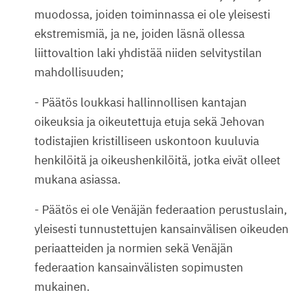
muodossa, joiden toiminnassa ei ole yleisesti
ekstremismiä, ja ne, joiden läsnä ollessa
liittovaltion laki yhdistää niiden selvitystilan
mahdollisuuden;
- Päätös loukkasi hallinnollisen kantajan
oikeuksia ja oikeutettuja etuja sekä Jehovan
todistajien kristilliseen uskontoon kuuluvia
henkilöitä ja oikeushenkilöitä, jotka eivät olleet
mukana asiassa.
- Päätös ei ole Venäjän federaation perustuslain,
yleisesti tunnustettujen kansainvälisen oikeuden
periaatteiden ja normien sekä Venäjän
federaation kansainvälisten sopimusten
mukainen.