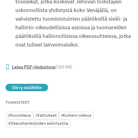
tosiseikat, jotka koskevat Jehovan todistajien
uskonnollista yhdistystä koko Venäjällä, on
vahvistettu tuomioistuinten päätöksillä siviili- ja
hallinto-oikeudellisissa asioissa ja tuomareiden
päätöksillä hallinnollisissa oikeussuhteissa, jotka
ovat tulleet lainvoimaisiksi.
Lataa PDF-tiedostona
(583 KB)
Siirry sisältöön
TUNNISTEET
Hovioikeus
Valitukset
Korkein oikeus
Oikeushenkilöiden selvitystila