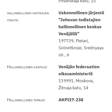
Povarskaja katu, 15
hallinnollisen vastaajan
Uskonnollinen järjestö
osalta:
"Jehovan todistajien
hallinnollinen keskus
Venäjällä"
197739, Pietari,
Solnetšnoje, Srednyaya
str., 6
Hallinnollinen kantaja:
Venäjän federaation
oikeusministeriö
119991, Moskova,
Žitnaja katu, 14
Hallinnollinen tapaus:
AKPI17-238