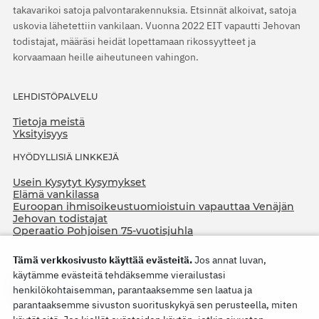
takavarikoi satoja palvontarakennuksia. Etsinnät alkoivat, satoja
uskovia lähetettiin vankilaan. Vuonna 2022 EIT vapautti Jehovan
todistajat, määräsi heidät lopettamaan rikossyytteet ja
korvaamaan heille aiheutuneen vahingon.
LEHDISTÖPALVELU
Tietoja meistä
Yksityisyys
HYÖDYLLISIÄ LINKKEJÄ
Usein Kysytyt Kysymykset
Elämä vankilassa
Euroopan ihmisoikeustuomioistuin vapauttaa Venäjän
Jehovan todistajat
Operaatio Pohjoisen 75-vuotisjuhla
Tämä verkkosivusto käyttää evästeitä.
Jos annat luvan,
käytämme evästeitä tehdäksemme vierailustasi
henkilökohtaisemman, parantaaksemme sen laatua ja
parantaaksemme sivuston suorituskykyä sen perusteella, miten