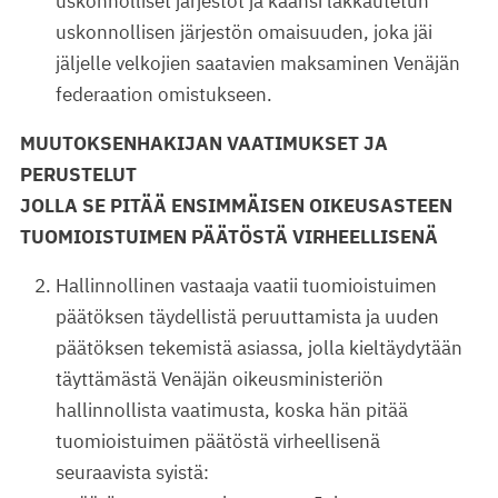
uskonnolliset järjestöt ja käänsi lakkautetun
uskonnollisen järjestön omaisuuden, joka jäi
jäljelle velkojien saatavien maksaminen Venäjän
federaation omistukseen.
MUUTOKSENHAKIJAN VAATIMUKSET JA
PERUSTELUT
JOLLA SE PITÄÄ ENSIMMÄISEN OIKEUSASTEEN
TUOMIOISTUIMEN PÄÄTÖSTÄ VIRHEELLISENÄ
Hallinnollinen vastaaja vaatii tuomioistuimen
päätöksen täydellistä peruuttamista ja uuden
päätöksen tekemistä asiassa, jolla kieltäydytään
täyttämästä Venäjän oikeusministeriön
hallinnollista vaatimusta, koska hän pitää
tuomioistuimen päätöstä virheellisenä
seuraavista syistä: