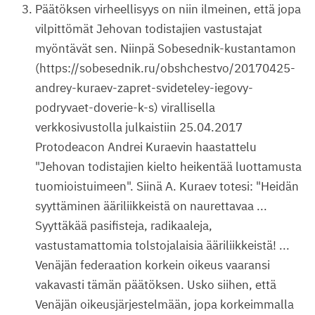
Päätöksen virheellisyys on niin ilmeinen, että jopa
vilpittömät Jehovan todistajien vastustajat
myöntävät sen. Niinpä Sobesednik-kustantamon
(https://sobesednik.ru/obshchestvo/20170425-
andrey-kuraev-zapret-svideteley-iegovy-
podryvaet-doverie-k-s) virallisella
verkkosivustolla julkaistiin 25.04.2017
Protodeacon Andrei Kuraevin haastattelu
"Jehovan todistajien kielto heikentää luottamusta
tuomioistuimeen". Siinä A. Kuraev totesi: "Heidän
syyttäminen ääriliikkeistä on naurettavaa ...
Syyttäkää pasifisteja, radikaaleja,
vastustamattomia tolstojalaisia ääriliikkeistä! ...
Venäjän federaation korkein oikeus vaaransi
vakavasti tämän päätöksen. Usko siihen, että
Venäjän oikeusjärjestelmään, jopa korkeimmalla