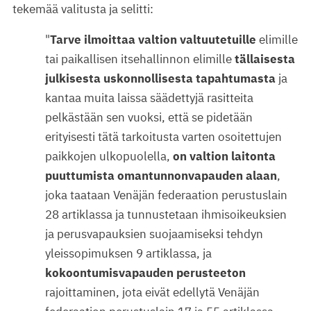
tekemää valitusta ja selitti:
"
Tarve ilmoittaa valtion valtuutetuille
elimille
tai paikallisen itsehallinnon elimille
tällaisesta
julkisesta uskonnollisesta tapahtumasta
ja
kantaa muita laissa säädettyjä rasitteita
pelkästään sen vuoksi, että se pidetään
erityisesti tätä tarkoitusta varten osoitettujen
paikkojen ulkopuolella,
on
valtion laitonta
puuttumista omantunnonvapauden alaan
,
joka taataan Venäjän federaation perustuslain
28 artiklassa ja tunnustetaan ihmisoikeuksien
ja perusvapauksien suojaamiseksi tehdyn
yleissopimuksen 9 artiklassa, ja
kokoontumisvapauden
perusteeton
rajoittaminen, jota eivät edellytä Venäjän