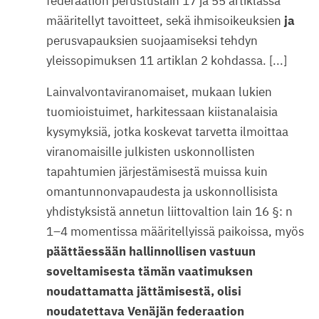
federaation perustuslain 17 ja 55 artiklassa
määritellyt tavoitteet, sekä ihmisoikeuksien
ja
perusvapauksien suojaamiseksi tehdyn
yleissopimuksen 11 artiklan 2 kohdassa. [...]
Lainvalvontaviranomaiset, mukaan lukien
tuomioistuimet, harkitessaan kiistanalaisia
kysymyksiä, jotka koskevat tarvetta ilmoittaa
viranomaisille julkisten uskonnollisten
tapahtumien järjestämisestä muissa kuin
omantunnonvapaudesta ja uskonnollisista
yhdistyksistä annetun liittovaltion lain 16 §: n
1–4 momentissa määritellyissä paikoissa, myös
päättäessään hallinnollisen vastuun
soveltamisesta tämän vaatimuksen
noudattamatta jättämisestä, olisi
noudatettava Venäjän federaation