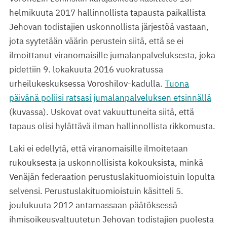
helmikuuta 2017 hallinnollista tapausta paikallista
Jehovan todistajien uskonnollista järjestöä vastaan,
jota syytetään väärin perustein siitä, että se ei
ilmoittanut viranomaisille jumalanpalveluksesta, joka
pidettiin 9. lokakuuta 2016 vuokratussa
urheilukeskuksessa Voroshilov-kadulla.
Tuona
päivänä poliisi ratsasi jumalanpalveluksen etsinnällä
(kuvassa). Uskovat ovat vakuuttuneita siitä, että
tapaus olisi hylättävä ilman hallinnollista rikkomusta.
Laki ei edellytä, että viranomaisille ilmoitetaan
rukouksesta ja uskonnollisista kokouksista, minkä
Venäjän federaation perustuslakituomioistuin lopulta
selvensi. Perustuslakituomioistuin käsitteli 5.
joulukuuta 2012 antamassaan päätöksessä
ihmisoikeusvaltuutetun Jehovan todistajien puolesta