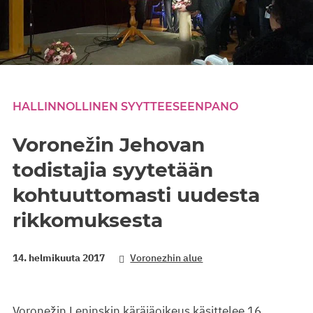
HALLINNOLLINEN SYYTTEESEENPANO
Voronežin Jehovan
todistajia syytetään
kohtuuttomasti uudesta
rikkomuksesta
14. helmikuuta 2017
Voronezhin alue
Voronežin Leninskin käräjäoikeus käsittelee 16.