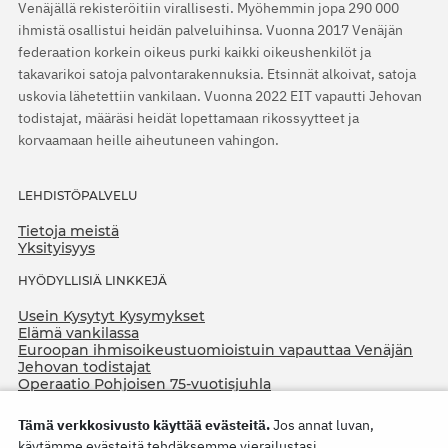
Venäjällä rekisteröitiin virallisesti. Myöhemmin jopa 290 000
ihmistä osallistui heidän palveluihinsa. Vuonna 2017 Venäjän
federaation korkein oikeus purki kaikki oikeushenkilöt ja
takavarikoi satoja palvontarakennuksia. Etsinnät alkoivat, satoja
uskovia lähetettiin vankilaan. Vuonna 2022 EIT vapautti Jehovan
todistajat, määräsi heidät lopettamaan rikossyytteet ja
korvaamaan heille aiheutuneen vahingon.
LEHDISTÖPALVELU
Tietoja meistä
Yksityisyys
HYÖDYLLISIÄ LINKKEJÄ
Usein Kysytyt Kysymykset
Elämä vankilassa
Euroopan ihmisoikeustuomioistuin vapauttaa Venäjän
Jehovan todistajat
Operaatio Pohjoisen 75-vuotisjuhla
Tämä verkkosivusto käyttää evästeitä.
Jos annat luvan,
käytämme evästeitä tehdäksemme vierailustasi