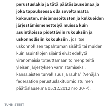
perustuslakia ja tätä päätöslauselmaa ja
joka tapauksessa olla soveltamatta
kokousten, mielenosoitusten ja kulkueiden
järjestämismenettelyä muissa kuin
asuintiloissa pidettäviin rukouksiin ja
uskonnollisiin kokouksiin
, jos itse
uskonnollisen tapahtuman sisältö tai muiden
kuin asuintilojen sijainti eivät edellytä
viranomaisia toteuttamaan toimenpiteitä
yleisen järjestyksen varmistamiseksi,
kansalaisten turvallisuus ja rauha" (Venäjän
federaation perustuslakituomioistuimen
päätöslauselma 05.12.2012 nro 30-P).
TUNNISTEET