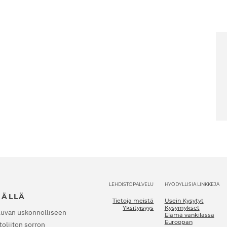
LEHDISTÖPALVELU
HYÖDYLLISIÄ LINKKEJÄ
JÄLLÄ
Tietoja meistä
Usein Kysytyt
Yksityisyys
Kysymykset
luvan uskonnolliseen
Elämä vankilassa
Euroopan
oliiton sorron