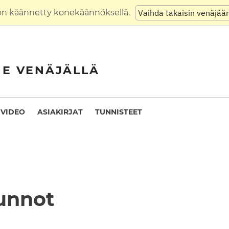
on käännetty konekäännöksellä.
Vaihda takaisin venäjää
NE VENÄJÄLLÄ
VIDEO
ASIAKIRJAT
TUNNISTEET
sunnot