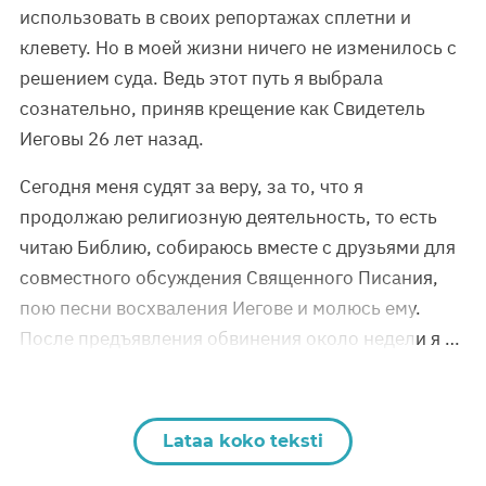
использовать в своих репортажах сплетни и
клевету. Но в моей жизни ничего не изменилось с
решением суда. Ведь этот путь я выбрала
сознательно, приняв крещение как Свидетель
Иеговы 26 лет назад.
Сегодня меня судят за веру, за то, что я
продолжаю религиозную деятельность, то есть
читаю Библию, собираюсь вместе с друзьями для
совместного обсуждения Священного Писания,
пою песни восхваления Иегове и молюсь ему.
После предъявления обвинения около недели я …
Lataa koko teksti