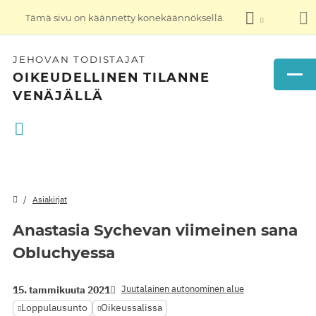
Tämä sivu on käännetty konekäännöksellä.
JEHOVAN TODISTAJAT
OIKEUDELLINEN TILANNE
VENÄJÄLLÄ
Asiakirjat
Anastasia Sychevan viimeinen sana
Obluchyessa
Juutalainen autonominen alue
15. tammikuuta 2021
Loppulausunto
Oikeussalissa