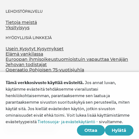
LEHDISTÖPALVELU
Tietoja meistä
Yksityisyys
HYÖDYLLISIÄ LINKKEJÄ
Usein Kysytyt Kysymykset
Elämä vankilassa
Euroopan ihmisoikeustuomioistuin vapauttaa Venäjän
Jehovan todistajat
Operaatio Pohjoisen 75-vuotisjuhla
Tämä verkkosivusto käyttää evästeitä.
Jos annat luvan,
käytämme evästeitä tehdäksemme vierailustasi
henkilökohtaisemman, parantaaksemme sen laatua ja
parantaaksemme sivuston suorituskykyä sen perusteella, miten
käytät sitä. Jos kiellät evästeiden käytön, jotkin sivuston
ominaisuudet eivät ehkä toimi. Voit lukea lisää käyttämistämme
Copyright © 2026
evästetyypeistä
Tietosuoja- ja evästekäytäntö -
sivultamme.
Watch Tower Bible and Tract Society of Korea.
Ottaa
Hylätä
Kaikki oikeudet pidätetään.