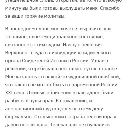
утешительные слова, открытки, за то, что в любую
минуту вы были готовы выслушать меня. Спасибо
за ваши горячие молитвы.
В последнем слове мне хочется выразить, как
женщине, свое эмоциональное состояние,
связанное с этим судом. Начну с решения
Верховного суда о ликвидации юридического
органа Свидетелей Иеговы в России. Узнав о
решении, я пребывала несколько суток в трансе.
Мне казалось это какой-то чудовищной ошибкой,
что такого не может быть в современной России
XXI века. Лживые обвинения в наш адрес были
разбиты в пух и прах. К сожалению, и
апелляционный суд подошел к этому делу
формально. Столько лжи с экрана телевизора я
давно не слышала. Телеканалы не гнушались