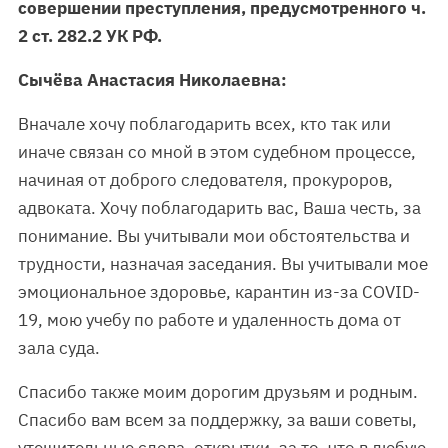
совершении преступления, предусмотренного ч.
2 ст. 282.2 УК РФ.
Сычёва Анастасия Николаевна:
Вначале хочу поблагодарить всех, кто так или
иначе связан со мной в этом судебном процессе,
начиная от доброго следователя, прокуроров,
адвоката. Хочу поблагодарить вас, Ваша честь, за
понимание. Вы учитывали мои обстоятельства и
трудности, назначая заседания. Вы учитывали мое
эмоциональное здоровье, карантин из-за COVID-
19, мою учебу по работе и удаленность дома от
зала суда.
Спасибо также моим дорогим друзьям и родным.
Спасибо вам всем за поддержку, за ваши советы,