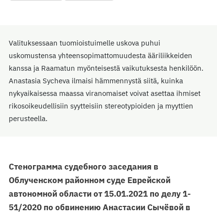
Valituksessaan tuomioistuimelle uskova puhui
uskomustensa yhteensopimattomuudesta ääriliikkeiden
kanssa ja Raamatun myönteisestä vaikutuksesta henkilöön.
Anastasia Sycheva ilmaisi hämmennystä siitä, kuinka
nykyaikaisessa maassa viranomaiset voivat asettaa ihmiset
rikosoikeudellisiin syytteisiin stereotypioiden ja myyttien
perusteella.
Стенограмма судебного заседания в
Облученском районном суде Еврейской
автономной области от 15.01.2021 по делу 1-
51/2020 по обвинению Анастасии Сычёвой в