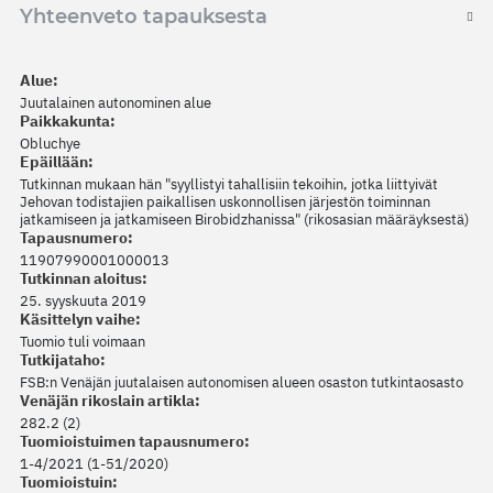
Yhteenveto tapauksesta
Alue:
Juutalainen autonominen alue
Paikkakunta:
Obluchye
Epäillään:
Tutkinnan mukaan hän "syyllistyi tahallisiin tekoihin, jotka liittyivät
Jehovan todistajien paikallisen uskonnollisen järjestön toiminnan
jatkamiseen ja jatkamiseen Birobidzhanissa" (rikosasian määräyksestä)
Tapausnumero:
11907990001000013
Tutkinnan aloitus:
25. syyskuuta 2019
Käsittelyn vaihe:
Tuomio tuli voimaan
Tutkijataho:
FSB:n Venäjän juutalaisen autonomisen alueen osaston tutkintaosasto
Venäjän rikoslain artikla:
282.2 (2)
Tuomioistuimen tapausnumero:
1-4/2021 (1-51/2020)
Tuomioistuin: