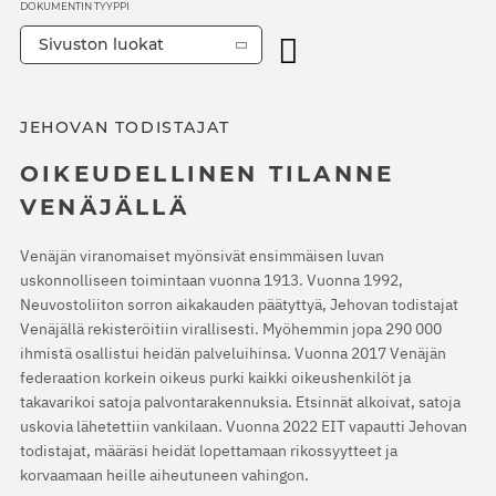
DOKUMENTIN TYYPPI
Sivuston luokat
JEHOVAN TODISTAJAT
OIKEUDELLINEN TILANNE
VENÄJÄLLÄ
Venäjän viranomaiset myönsivät ensimmäisen luvan
uskonnolliseen toimintaan vuonna 1913. Vuonna 1992,
Neuvostoliiton sorron aikakauden päätyttyä, Jehovan todistajat
Venäjällä rekisteröitiin virallisesti. Myöhemmin jopa 290 000
ihmistä osallistui heidän palveluihinsa. Vuonna 2017 Venäjän
federaation korkein oikeus purki kaikki oikeushenkilöt ja
takavarikoi satoja palvontarakennuksia. Etsinnät alkoivat, satoja
uskovia lähetettiin vankilaan. Vuonna 2022 EIT vapautti Jehovan
todistajat, määräsi heidät lopettamaan rikossyytteet ja
korvaamaan heille aiheutuneen vahingon.