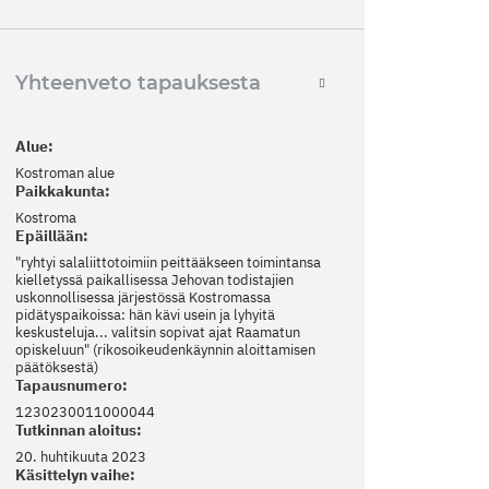
Yhteenveto tapauksesta
Alue:
Kostroman alue
Paikkakunta:
Kostroma
Epäillään:
"ryhtyi salaliittotoimiin peittääkseen toimintansa
kielletyssä paikallisessa Jehovan todistajien
uskonnollisessa järjestössä Kostromassa
pidätyspaikoissa: hän kävi usein ja lyhyitä
keskusteluja... valitsin sopivat ajat Raamatun
opiskeluun" (rikosoikeudenkäynnin aloittamisen
päätöksestä)
Tapausnumero:
1230230011000044
Tutkinnan aloitus:
20. huhtikuuta 2023
Käsittelyn vaihe: