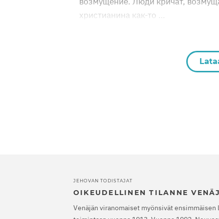
возмущение. Люди кричат, возмуща
христианина как-то …
Lata
JEHOVAN TODISTAJAT
OIKEUDELLINEN TILANNE VENÄ
Venäjän viranomaiset myönsivät ensimmäisen 