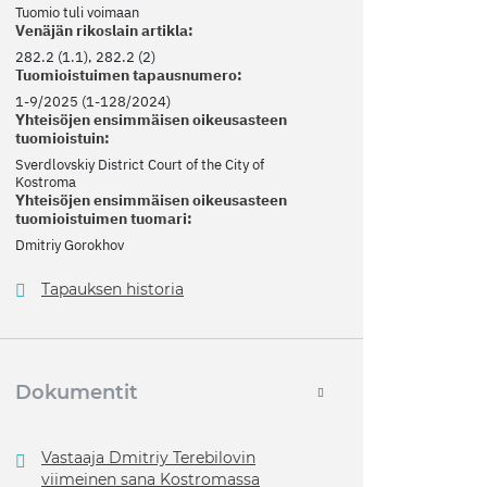
Tuomio tuli voimaan
Venäjän rikoslain artikla:
282.2 (1.1), 282.2 (2)
Tuomioistuimen tapausnumero:
1-9/2025 (1-128/2024)
Yhteisöjen ensimmäisen oikeusasteen
tuomioistuin:
Sverdlovskiy District Court of the City of
Kostroma
Yhteisöjen ensimmäisen oikeusasteen
tuomioistuimen tuomari:
Dmitriy Gorokhov
Tapauksen historia
Dokumentit
Vastaaja Dmitriy Terebilovin
viimeinen sana Kostromassa