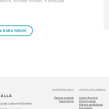
ются, ногами топают. А реакция
a koko teksti
LEHDISTÖPALVELU
HYÖDYLLISIÄ LINKKEJÄ
JÄLLÄ
Tietoja meistä
Usein Kysytyt
Yksityisyys
Kysymykset
luvan uskonnolliseen
Elämä vankilassa
Euroopan