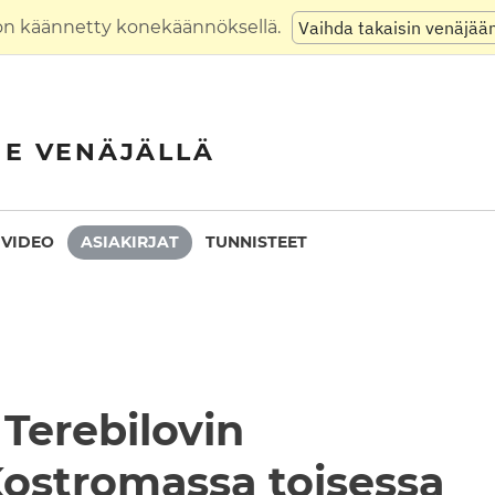
on käännetty konekäännöksellä.
Vaihda takaisin venäjää
NE VENÄJÄLLÄ
VIDEO
ASIAKIRJAT
TUNNISTEET
 Terebilovin
Kostromassa toisessa