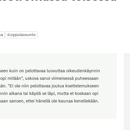
sa
Loppulausunto
kseen kuin on pelottavaa luovuttaa oikeudenkäynnin
n opi mitään", uskova sanoi viimeisessä puheessaan
ään. "Ei ole niin pelottavaa joutua koettelemukseen
nin aikana tai käydä se läpi, mutta et koskaan opi
aan sanoen, ettei hänellä ole kaunaa kenellekään.