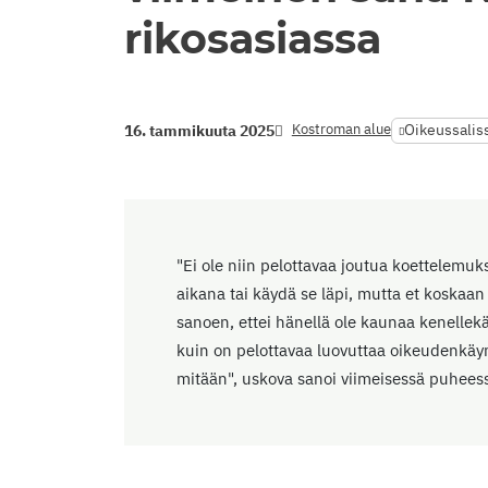
rikosasiassa
Kostroman alue
Oikeussalis
16. tammikuuta 2025
"Ei ole niin pelottavaa joutua koettelemu
aikana tai käydä se läpi, mutta et koskaa
sanoen, ettei hänellä ole kaunaa kenellek
kuin on pelottavaa luovuttaa oikeudenkäyn
mitään", uskova sanoi viimeisessä puheess