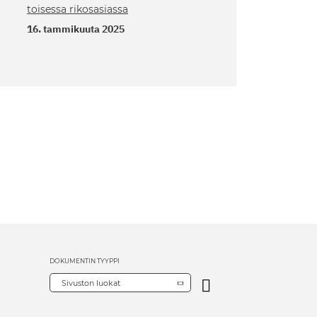
toisessa rikosasiassa
16. tammikuuta 2025
DOKUMENTIN TYYPPI
Sivuston luokat