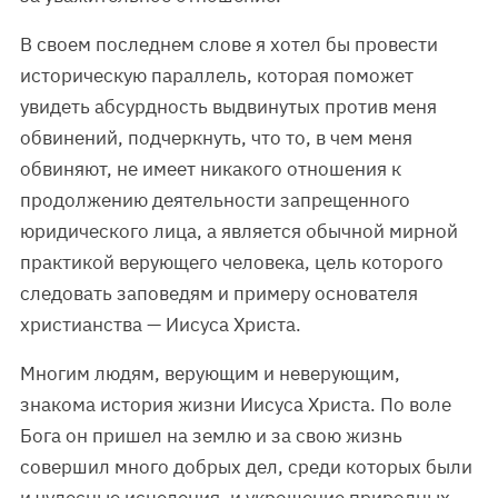
В своем последнем слове я хотел бы провести
историческую параллель, которая поможет
увидеть абсурдность выдвинутых против меня
обвинений, подчеркнуть, что то, в чем меня
обвиняют, не имеет никакого отношения к
продолжению деятельности запрещенного
юридического лица, а является обычной мирной
практикой верующего человека, цель которого
следовать заповедям и примеру основателя
христианства — Иисуса Христа.
Многим людям, верующим и неверующим,
знакома история жизни Иисуса Христа. По воле
Бога он пришел на землю и за свою жизнь
совершил много добрых дел, среди которых были