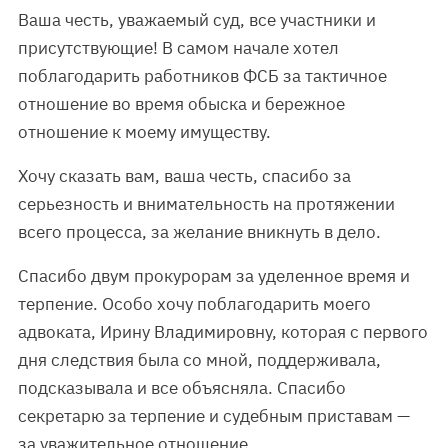
Ваша честь, уважаемый суд, все участники и
присутствующие! В самом начале хотел
поблагодарить работников ФСБ за тактичное
отношение во время обыска и бережное
отношение к моему имуществу.
Хочу сказать вам, ваша честь, спасибо за
серьезность и внимательность на протяжении
всего процесса, за желание вникнуть в дело.
Спасибо двум прокурорам за уделенное время и
терпение. Особо хочу поблагодарить моего
адвоката, Ирину Владимировну, которая с первого
дня следствия была со мной, поддерживала,
подсказывала и все объясняла. Спасибо
секретарю за терпение и судебным приставам —
за уважительное отношение.