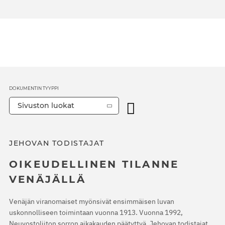
DOKUMENTIN TYYPPI
Sivuston luokat
JEHOVAN TODISTAJAT
OIKEUDELLINEN TILANNE
VENÄJÄLLÄ
Venäjän viranomaiset myönsivät ensimmäisen luvan
uskonnolliseen toimintaan vuonna 1913. Vuonna 1992,
Neuvostoliiton sorron aikakauden päätyttyä, Jehovan todistajat