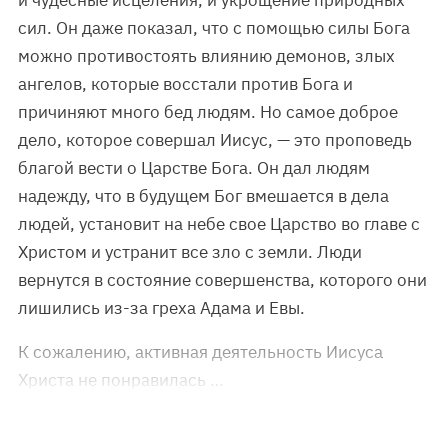
и чудесные исцеления, и укрощение природных
сил. Он даже показал, что с помощью силы Бога
можно противостоять влиянию демонов, злых
ангелов, которые восстали против Бога и
причиняют много бед людям. Но самое доброе
дело, которое совершал Иисус, — это проповедь
благой вести о Царстве Бога. Он дал людям
надежду, что в будущем Бог вмешается в дела
людей, установит на небе свое Царство во главе с
Христом и устранит все зло с земли. Люди
вернутся в состояние совершенства, которого они
лишились из-за греха Адама и Евы.
К сожалению, активная деятельность Иисуса
Христа не понравилась …