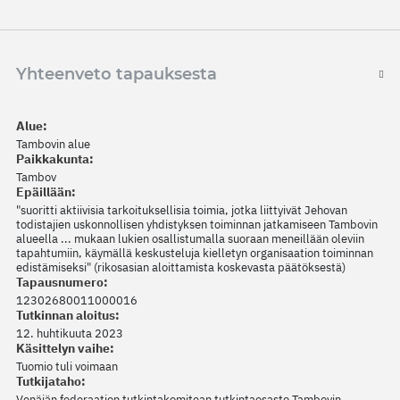
Yhteenveto tapauksesta
Alue:
Tambovin alue
Paikkakunta:
Tambov
Epäillään:
"suoritti aktiivisia tarkoituksellisia toimia, jotka liittyivät Jehovan
todistajien uskonnollisen yhdistyksen toiminnan jatkamiseen Tambovin
alueella ... mukaan lukien osallistumalla suoraan meneillään oleviin
tapahtumiin, käymällä keskusteluja kielletyn organisaation toiminnan
edistämiseksi" (rikosasian aloittamista koskevasta päätöksestä)
Tapausnumero:
12302680011000016
Tutkinnan aloitus:
12. huhtikuuta 2023
Käsittelyn vaihe:
Tuomio tuli voimaan
Tutkijataho:
Venäjän federaation tutkintakomitean tutkintaosasto Tambovin