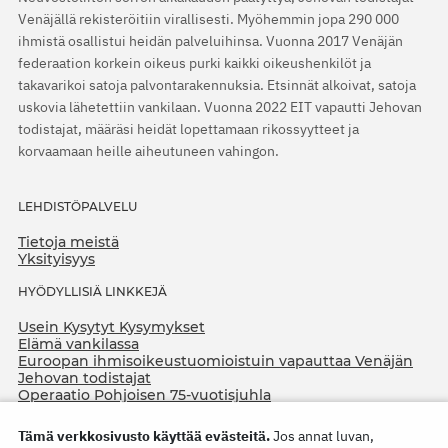
Venäjällä rekisteröitiin virallisesti. Myöhemmin jopa 290 000
ihmistä osallistui heidän palveluihinsa. Vuonna 2017 Venäjän
federaation korkein oikeus purki kaikki oikeushenkilöt ja
takavarikoi satoja palvontarakennuksia. Etsinnät alkoivat, satoja
uskovia lähetettiin vankilaan. Vuonna 2022 EIT vapautti Jehovan
todistajat, määräsi heidät lopettamaan rikossyytteet ja
korvaamaan heille aiheutuneen vahingon.
LEHDISTÖPALVELU
Tietoja meistä
Yksityisyys
HYÖDYLLISIÄ LINKKEJÄ
Usein Kysytyt Kysymykset
Elämä vankilassa
Euroopan ihmisoikeustuomioistuin vapauttaa Venäjän
Jehovan todistajat
Operaatio Pohjoisen 75-vuotisjuhla
Tämä verkkosivusto käyttää evästeitä.
Jos annat luvan,