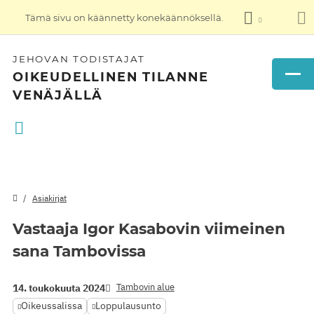
Tämä sivu on käännetty konekäännöksellä.
JEHOVAN TODISTAJAT
OIKEUDELLINEN TILANNE
VENÄJÄLLÄ
Asiakirjat
Vastaaja Igor Kasabovin viimeinen
sana Tambovissa
Tambovin alue
14. toukokuuta 2024
Oikeussalissa
Loppulausunto