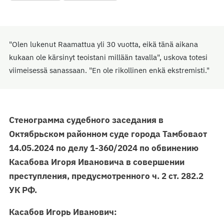
"Olen lukenut Raamattua yli 30 vuotta, eikä tänä aikana
kukaan ole kärsinyt teoistani millään tavalla", uskova totesi
viimeisessä sanassaan. "En ole rikollinen enkä ekstremisti."
Стенограмма судебного заседания в
Октябрьском районном суде города Тамбоваот
14.05.2024 по делу 1-360/2024 по обвинению
Касабова Игоря Ивановича в совершении
преступления, предусмотренного ч. 2 ст. 282.2
УК РФ.
Касабов Игорь Иванович: