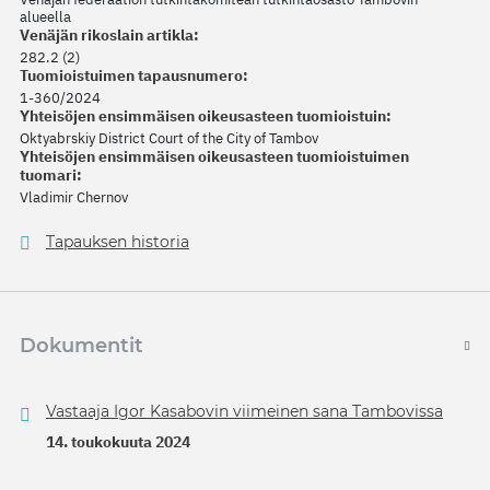
alueella
Venäjän rikoslain artikla:
282.2 (2)
Tuomioistuimen tapausnumero:
1-360/2024
Yhteisöjen ensimmäisen oikeusasteen tuomioistuin:
Oktyabrskiy District Court of the City of Tambov
Yhteisöjen ensimmäisen oikeusasteen tuomioistuimen
tuomari:
Vladimir Chernov
Tapauksen historia
Dokumentit
Vastaaja Igor Kasabovin viimeinen sana Tambovissa
14. toukokuuta 2024