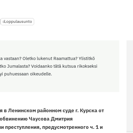
Loppulausunto
ota vastaan? Oletko lukenut Raamattua? Ylistitkö
itko Jumalasta? Voidaanko tätä kutsua rikokseksi
syi puhuessaan oikeudelle.
 в Ленинском районном суде г. Курска от
о обвинению Чаусова Дмитрия
и преступления, предусмотренного ч. 1 и