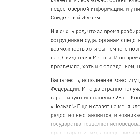
клеветы. И, возможно, органы вла
недостоверной информации, и у ни
Свидетелей Иеговы.
И я очень рад, что за время разби
сотрудникам суда, органам следст
возможность хотя бы немного поз
нас, Свидетелях Иеговы. И во врем
прозвучала, хоть и с опозданием, 
Ваша честь, исполнение Конститу
Федерации. И тогда странно получа
гарантируют исполнение 28 ст. Кон
«Нельзя!» Еще и ставят на меня кл
радостно не становится, и возника
государства позволяет исповедова
право гарантирует, а следствие и 