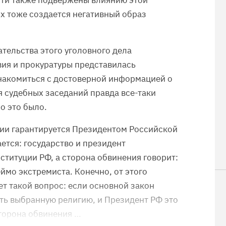
сти также подвержены влиянию этой
х тоже создается негативный образ
рательства этого уголовного дела
вия и прокуратуры представилась
накомиться с достоверной информацией о
я судебных заседаний правда все-таки
но это было.
ции гарантируется Президентом Российской
ется: государство и президент
ституции РФ, а сторона обвинения говорит:
еймо экстремиста. Конечно, от этого
ет такой вопрос: если основной закон
ть выбранную религию, и Президент РФ это
сторона обвинения …