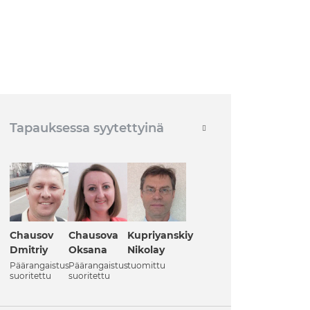
Tapauksessa syytettyinä
Chausov
Chausova
Kupriyanskiy
Dmitriy
Oksana
Nikolay
Päärangaistus
Päärangaistus
tuomittu
suoritettu
suoritettu