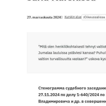
Kurskin alue
Oikeussalissa
27. marraskuuta 2024
"Mitä olen henkilökohtaisesti tehnyt valti
Jumalaa lauluissa ystäviesi kanssa? Puhu
valtion turvallisuutta vastaan?" uskova ky
Стенограмма судебного заседания
27.11.2024 по делу 1-640/2024 п
Владимировича и др. в совершени