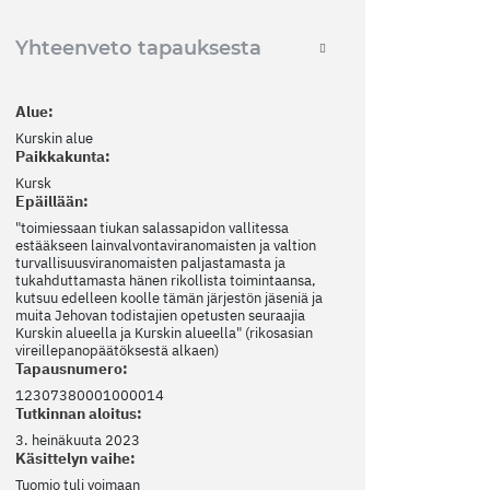
Yhteenveto tapauksesta
Alue:
Kurskin alue
Paikkakunta:
Kursk
Epäillään:
"toimiessaan tiukan salassapidon vallitessa
estääkseen lainvalvontaviranomaisten ja valtion
turvallisuusviranomaisten paljastamasta ja
tukahduttamasta hänen rikollista toimintaansa,
kutsuu edelleen koolle tämän järjestön jäseniä ja
muita Jehovan todistajien opetusten seuraajia
Kurskin alueella ja Kurskin alueella" (rikosasian
vireillepanopäätöksestä alkaen)
Tapausnumero:
12307380001000014
Tutkinnan aloitus:
3. heinäkuuta 2023
Käsittelyn vaihe:
Tuomio tuli voimaan