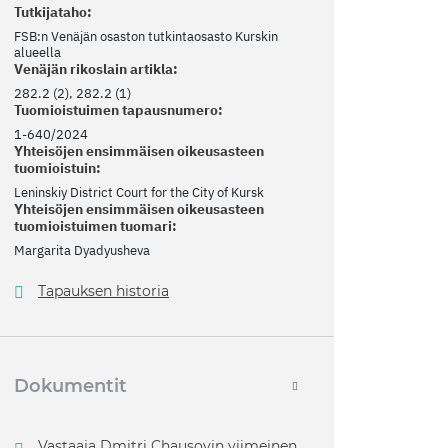
Tutkijataho:
FSB:n Venäjän osaston tutkintaosasto Kurskin
alueella
Venäjän rikoslain artikla:
282.2 (2), 282.2 (1)
Tuomioistuimen tapausnumero:
1-640/2024
Yhteisöjen ensimmäisen oikeusasteen
tuomioistuin:
Leninskiy District Court for the City of Kursk
Yhteisöjen ensimmäisen oikeusasteen
tuomioistuimen tuomari:
Margarita Dyadyusheva
Tapauksen historia
Dokumentit
Vastaaja Dmitri Chausovin viimeinen