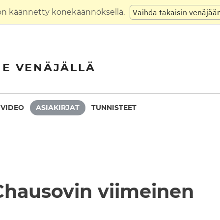
on käännetty konekäännöksellä.
Vaihda takaisin venäjää
NE VENÄJÄLLÄ
VIDEO
ASIAKIRJAT
TUNNISTEET
Chausovin viimeinen