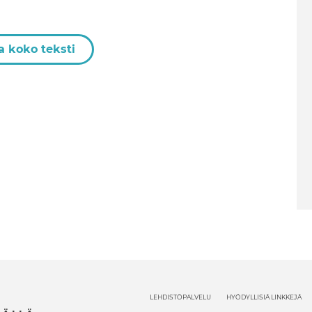
a koko teksti
LEHDISTÖPALVELU
HYÖDYLLISIÄ LINKKEJÄ