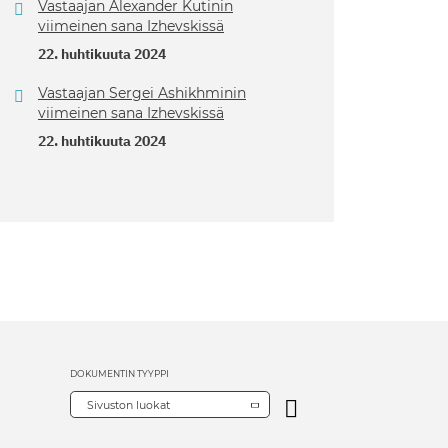
Vastaajan Alexander Kutinin
viimeinen sana Izhevskissä
22. huhtikuuta 2024
Vastaajan Sergei Ashikhminin
viimeinen sana Izhevskissä
22. huhtikuuta 2024
DOKUMENTIN TYYPPI
Sivuston luokat