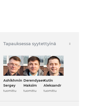
Tapauksessa syytettyinä
Ashikhmin
Derendyaev
Kutin
Sergey
Maksim
Aleksandr
tuomittu
tuomittu
tuomittu