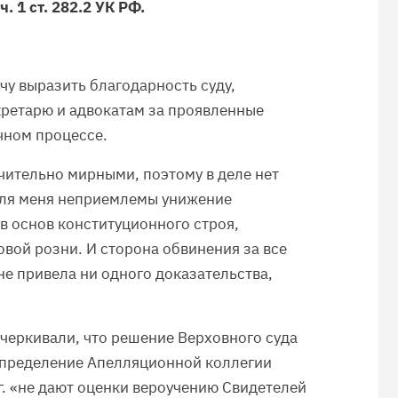
 1 ст. 282.2 УК РФ.
чу выразить благодарность суду,
кретарю и адвокатам за проявленные
чном процессе.
чительно мирными, поэтому в деле нет
Для меня неприемлемы унижение
в основ конституционного строя,
вой розни. И сторона обвинения за все
не привела ни одного доказательства,
черкивали, что решение Верховного суда
 определение Апелляционной коллегии
г. «не дают оценки вероучению Свидетелей