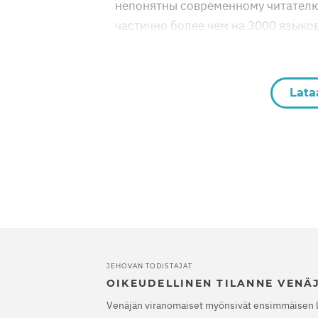
непонятны современному читателю
частично более чем на 3000 языков
Lata
JEHOVAN TODISTAJAT
OIKEUDELLINEN TILANNE VENÄ
Venäjän viranomaiset myönsivät ensimmäisen 