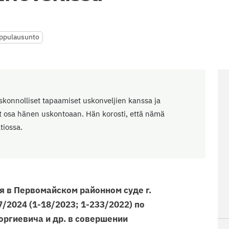
ppulausunto
uskonnolliset tapaamiset uskonveljien kanssa ja
t osa hänen uskontoaan. Hän korosti, että nämä
tiossa.
я в Первомайском районном суде г.
7/2024 (1-18/2023; 1-233/2022) по
оргиевича и др. в совершении