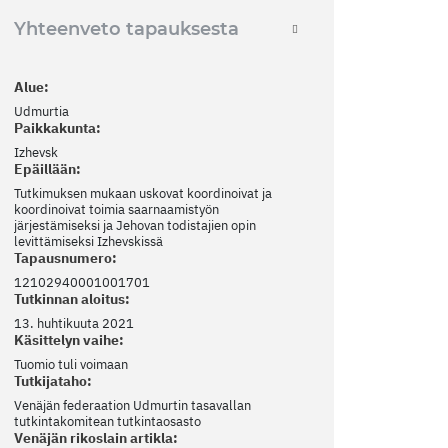
Yhteenveto tapauksesta
Alue:
Udmurtia
Paikkakunta:
Izhevsk
Epäillään:
Tutkimuksen mukaan uskovat koordinoivat ja
koordinoivat toimia saarnaamistyön
järjestämiseksi ja Jehovan todistajien opin
levittämiseksi Izhevskissä
Tapausnumero:
12102940001001701
Tutkinnan aloitus:
13. huhtikuuta 2021
Käsittelyn vaihe:
Tuomio tuli voimaan
Tutkijataho:
Venäjän federaation Udmurtin tasavallan
tutkintakomitean tutkintaosasto
Venäjän rikoslain artikla: