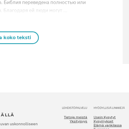
. Библия переведена полностью или
. Благодаря ей люди могут …
a koko teksti
LEHDISTÖPALVELU
HYÖDYLLISIÄ LINKKEJÄ
JÄLLÄ
Tietoja meistä
Usein Kysytyt
Yksityisyys
Kysymykset
luvan uskonnolliseen
Elämä vankilassa