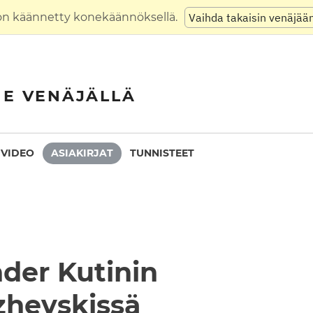
on käännetty konekäännöksellä.
Vaihda takaisin venäjää
NE VENÄJÄLLÄ
VIDEO
ASIAKIRJAT
TUNNISTEET
der Kutinin
zhevskissä