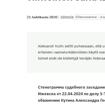
Udmurtia
Oikeussalissa
Lo
22. huhtikuuta 2024
Aleksandr Kutin selitti puheessaan, että 
erilaisten raamatunkäännösten käyttö ova
toimet eivät ole kiellettyjä Venäjän federaa
Стенограмма судебного заседани
Ижевска от 22.04.2024 по делу 1-
обвинению Кутина Александра Ге