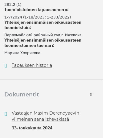
282.2 (1)
Tuomioistuimen tapausnumero:
1-7/2024 (1-18/2023; 1-233/2022)
Yhteisöjen ensimmäisen oikeusasteen
tuomioistuin:
Первомайский районный суд г. Ижевска
Yhteisöjen ensimmäisen oikeusasteen
tuomioistuimen tuomari:
Марина Хохрякова
Tapauksen historia
Dokumentit
Vastaajan Maxim Derendyaevin
viimeinen sana Izhevskissä
13. toukokuuta 2024