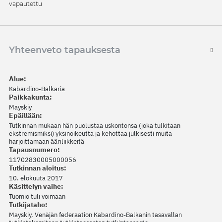
vapautettu
Yhteenveto tapauksesta
Alue:
Kabardino-Balkaria
Paikkakunta:
Mayskiy
Epäillään:
Tutkinnan mukaan hän puolustaa uskontonsa (joka tulkitaan
ekstremismiksi) yksinoikeutta ja kehottaa julkisesti muita
harjoittamaan ääriliikkeitä
Tapausnumero:
11702830005000056
Tutkinnan aloitus:
10. elokuuta 2017
Käsittelyn vaihe:
Tuomio tuli voimaan
Tutkijataho:
Mayskiy, Venäjän federaation Kabardino-Balkanin tasavallan