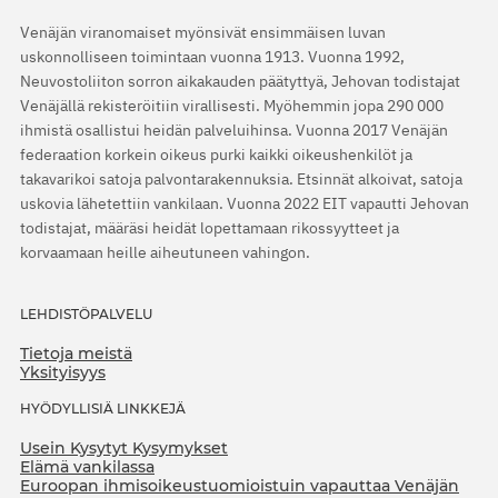
Venäjän viranomaiset myönsivät ensimmäisen luvan
uskonnolliseen toimintaan vuonna 1913. Vuonna 1992,
Neuvostoliiton sorron aikakauden päätyttyä, Jehovan todistajat
Venäjällä rekisteröitiin virallisesti. Myöhemmin jopa 290 000
ihmistä osallistui heidän palveluihinsa. Vuonna 2017 Venäjän
federaation korkein oikeus purki kaikki oikeushenkilöt ja
takavarikoi satoja palvontarakennuksia. Etsinnät alkoivat, satoja
uskovia lähetettiin vankilaan. Vuonna 2022 EIT vapautti Jehovan
todistajat, määräsi heidät lopettamaan rikossyytteet ja
korvaamaan heille aiheutuneen vahingon.
LEHDISTÖPALVELU
Tietoja meistä
Yksityisyys
HYÖDYLLISIÄ LINKKEJÄ
Usein Kysytyt Kysymykset
Elämä vankilassa
Euroopan ihmisoikeustuomioistuin vapauttaa Venäjän