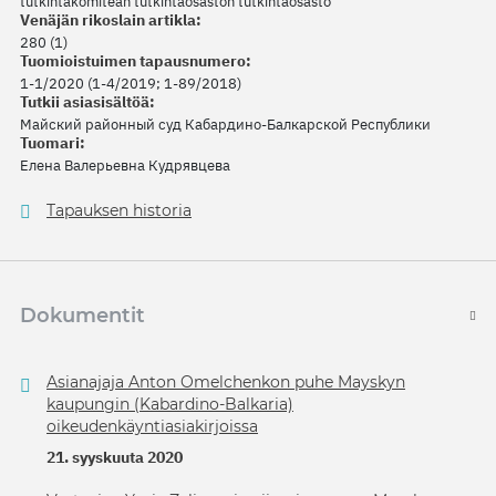
tutkintakomitean tutkintaosaston tutkintaosasto
Venäjän rikoslain artikla:
280 (1)
Tuomioistuimen tapausnumero:
1-1/2020 (1-4/2019; 1-89/2018)
Tutkii asiasisältöä:
Майский районный суд Кабардино-Балкарской Республики
Tuomari:
Елена Валерьевна Кудрявцева
Tapauksen historia
Dokumentit
Asianajaja Anton Omelchenkon puhe Mayskyn
kaupungin (Kabardino-Balkaria)
oikeudenkäyntiasiakirjoissa
21. syyskuuta 2020