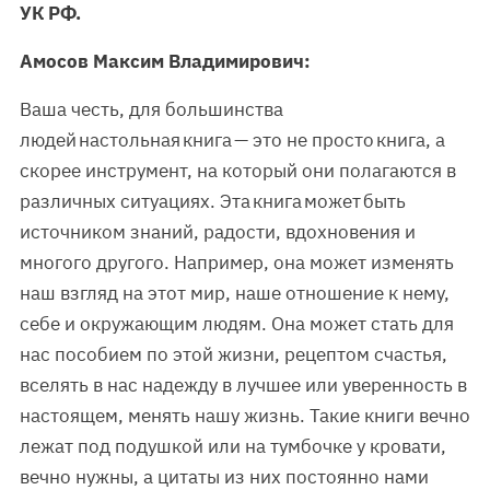
УК РФ.
Амосов Максим Владимирович:
Ваша честь, для большинства
людей настольная книга — это не просто книга, а
скорее инструмент, на который они полагаются в
различных ситуациях. Эта книга может быть
источником знаний, радости, вдохновения и
многого другого. Например, она может изменять
наш взгляд на этот мир, наше отношение к нему,
себе и окружающим людям. Она может стать для
нас пособием по этой жизни, рецептом счастья,
вселять в нас надежду в лучшее или уверенность в
настоящем, менять нашу жизнь. Такие книги вечно
лежат под подушкой или на тумбочке у кровати,
вечно нужны, а цитаты из них постоянно нами