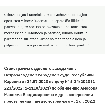
Uskova paljasti tuomioistuimelle Jehovan todistajien
opetusten ytimen: "Raamattu ei opeta ääriliikkeitä,
päinvastoin, se opettaa päinvastaista - se kannustaa
moraaliseen puhtauteen ja osoittaa, kuinka muuttua
parempaan suuntaan, antaa voimaa tehdä oikein ja
paljastaa ihmisen persoonallisuuden parhaat puolet."
Стенограмма судебного заседания в
Петрозаводском городском суде Республики
Карелии от 24.07.2023 по делу № 1-34/2023 (1-
223/2022; 1-1110/2021) по обвинению Амосова
Максима Владимировича и др. в совершении
преступления, предусмотренного ч. 1 ст. 282.2