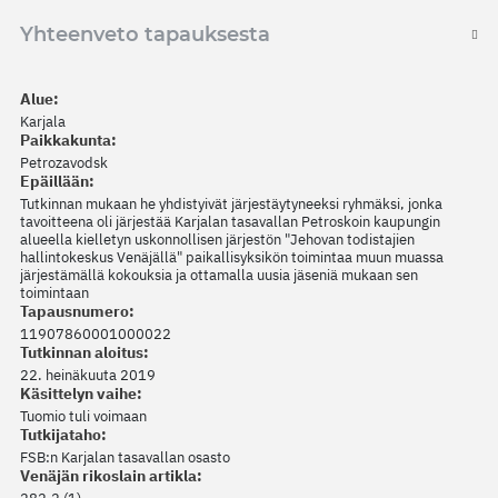
Yhteenveto tapauksesta
Alue:
Karjala
Paikkakunta:
Petrozavodsk
Epäillään:
Tutkinnan mukaan he yhdistyivät järjestäytyneeksi ryhmäksi, jonka
tavoitteena oli järjestää Karjalan tasavallan Petroskoin kaupungin
alueella kielletyn uskonnollisen järjestön "Jehovan todistajien
hallintokeskus Venäjällä" paikallisyksikön toimintaa muun muassa
järjestämällä kokouksia ja ottamalla uusia jäseniä mukaan sen
toimintaan
Tapausnumero:
11907860001000022
Tutkinnan aloitus:
22. heinäkuuta 2019
Käsittelyn vaihe:
Tuomio tuli voimaan
Tutkijataho:
FSB:n Karjalan tasavallan osasto
Venäjän rikoslain artikla: