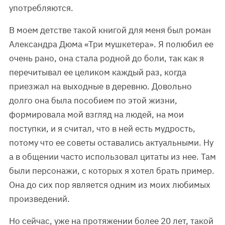
употребляются.
В моем детстве такой книгой для меня был роман
Александра Дюма «Три мушкетера». Я полюбил ее
очень рано, она стала родной до боли, так как я
перечитывал ее целиком каждый раз, когда
приезжал на выходные в деревню. Довольно
долго она была пособием по этой жизни,
формировала мой взгляд на людей, на мои
поступки, и я считал, что в ней есть мудрость,
потому что ее советы оставались актуальными. Ну
а в общении часто использовал цитаты из нее. Там
были персонажи, с которых я хотел брать пример.
Она до сих пор является одним из моих любимых
произведений.
Но сейчас, уже на протяжении более 20 лет, такой