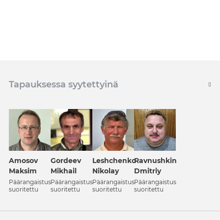
Tapauksessa syytettyinä
Amosov
Gordeev
Leshchеnko
Ravnushkin
Maksim
Mikhail
Nikolay
Dmitriy
Päärangaistus
Päärangaistus
Päärangaistus
Päärangaistus
suoritettu
suoritettu
suoritettu
suoritettu