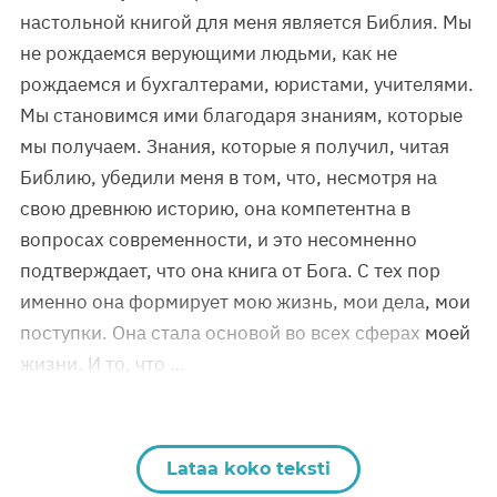
настольной книгой для меня является Библия. Мы
не рождаемся верующими людьми, как не
рождаемся и бухгалтерами, юристами, учителями.
Мы становимся ими благодаря знаниям, которые
мы получаем. Знания, которые я получил, читая
Библию, убедили меня в том, что, несмотря на
свою древнюю историю, она компетентна в
вопросах современности, и это несомненно
подтверждает, что она книга от Бога. С тех пор
именно она формирует мою жизнь, мои дела, мои
поступки. Она стала основой во всех сферах моей
жизни. И то, что …
Lataa koko teksti