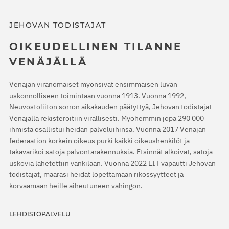
JEHOVAN TODISTAJAT
OIKEUDELLINEN TILANNE
VENÄJÄLLÄ
Venäjän viranomaiset myönsivät ensimmäisen luvan
uskonnolliseen toimintaan vuonna 1913. Vuonna 1992,
Neuvostoliiton sorron aikakauden päätyttyä, Jehovan todistajat
Venäjällä rekisteröitiin virallisesti. Myöhemmin jopa 290 000
ihmistä osallistui heidän palveluihinsa. Vuonna 2017 Venäjän
federaation korkein oikeus purki kaikki oikeushenkilöt ja
takavarikoi satoja palvontarakennuksia. Etsinnät alkoivat, satoja
uskovia lähetettiin vankilaan. Vuonna 2022 EIT vapautti Jehovan
todistajat, määräsi heidät lopettamaan rikossyytteet ja
korvaamaan heille aiheutuneen vahingon.
LEHDISTÖPALVELU