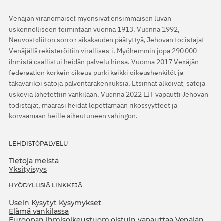
Venäjän viranomaiset myönsivät ensimmäisen luvan
uskonnolliseen toimintaan vuonna 1913. Vuonna 1992,
Neuvostoliiton sorron aikakauden päätyttyä, Jehovan todistajat
Venäjällä rekisteröitiin virallisesti. Myöhemmin jopa 290 000
ihmistä osallistui heidän palveluihinsa. Vuonna 2017 Venäjän
federaation korkein oikeus purki kaikki oikeushenkilöt ja
takavarikoi satoja palvontarakennuksia. Etsinnät alkoivat, satoja
uskovia lähetettiin vankilaan. Vuonna 2022 EIT vapautti Jehovan
todistajat, määräsi heidät lopettamaan rikossyytteet ja
korvaamaan heille aiheutuneen vahingon.
LEHDISTÖPALVELU
Tietoja meistä
Yksityisyys
HYÖDYLLISIÄ LINKKEJÄ
Usein Kysytyt Kysymykset
Elämä vankilassa
Euroopan ihmisoikeustuomioistuin vapauttaa Venäjän