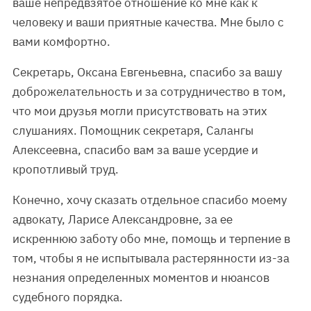
ваше непредвзятое отношение ко мне как к
человеку и ваши приятные качества. Мне было с
вами комфортно.
Секретарь, Оксана Евгеньевна, спасибо за вашу
доброжелательность и за сотрудничество в том,
что мои друзья могли присутствовать на этих
слушаниях. Помощник секретаря, Салангы
Алексеевна, спасибо вам за ваше усердие и
кропотливый труд.
Конечно, хочу сказать отдельное спасибо моему
адвокату, Ларисе Александровне, за ее
искреннюю заботу обо мне, помощь и терпение в
том, чтобы я не испытывала растерянности из-за
незнания определенных моментов и нюансов
судебного порядка.