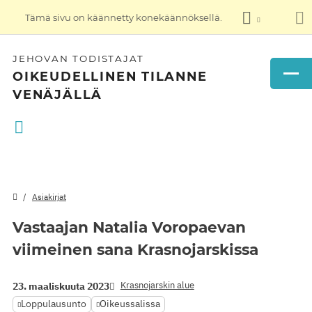
Tämä sivu on käännetty konekäännöksellä.
JEHOVAN TODISTAJAT
OIKEUDELLINEN TILANNE
VENÄJÄLLÄ
Asiakirjat
Vastaajan Natalia Voropaevan
viimeinen sana Krasnojarskissa
Krasnojarskin alue
23. maaliskuuta 2023
Loppulausunto
Oikeussalissa