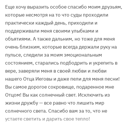
Еще хочу выразить особое спасибо моим друзьям,
которые несмотря на то что суды проходили
практически каждый день, приходили и
поддерживали меня своими улыбками и
объятиями. А также дальним, но тоже для меня
очень близким, которые всегда держали руку на
пульсе, следили за моим эмоциональным
состоянием, старались подбодрить и укрепить в
вере, заверяли меня в своей любви и любви
нашего Отца Иеговы и даже пели для меня песни!
Вы самое дорогое сокровище, подаренное мне
Отцом! Вы как солнечный свет. Исключить из
жизни дружбу — все равно что лишить мир
солнечного света. Спасибо вам за то, что не
устаете светить и дарить свое тепло!