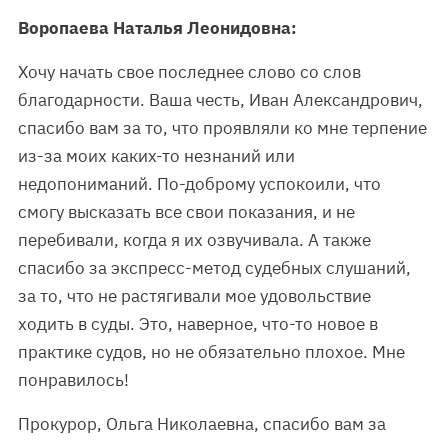
Воропаева Наталья Леонидовна:
Хочу начать свое последнее слово со слов
благодарности. Ваша честь, Иван Александрович,
спасибо вам за то, что проявляли ко мне терпение
из-за моих каких-то незнаний или
недопониманий. По-доброму успокоили, что
смогу высказать все свои показания, и не
перебивали, когда я их озвучивала. А также
спасибо за экспресс-метод судебных слушаний,
за то, что не растягивали мое удовольствие
ходить в суды. Это, наверное, что-то новое в
практике судов, но не обязательно плохое. Мне
понравилось!
Прокурор, Ольга Николаевна, спасибо вам за