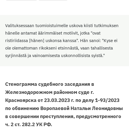
Valituksessaan tuomioistuimelle uskova kiisti tutkimuksen
hänelle antamat äärimmäiset motiivit, jotka "ovat
ristiriidassa [hänen] uskonsa kanssa". Hän sanoi: "Kyse ei
ole olemattoman rikokseni etsinnästä, vaan tahallisesta
syrjinnästä ja vainoamisesta uskonnollisista syistä."
Стенограмма судебного заседания в
Железнодорожном районном суде г.
Красноярска от 23.03.2023 г. по делу 1-93/2023
по обвинению Воропаевой Натальи Леонидовны
в совершении преступления, предусмотренного
ч. 2 ст. 282.2 УК РФ.