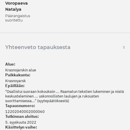
Voropaeva
Natalya
Päärangaistus
suoritettu
Yhteenveto tapauksesta
Alue:
Krasnojarskin alue
Paikkakunta:
Krasnoyarsk
Epäillään:
"Osallistui suoraan kokouksiin ... Raamatun tekstien lukeminen ja niistä
keskusteleminen ... uskonnollisten laulujen ja rukousten
suorittamisessa..." (syytepäätöksestä)
Tapausnumero:
12202040002000060
Tutkinnan aloitus:
5. syyskuuta 2022
Käsittelyn vaihe: