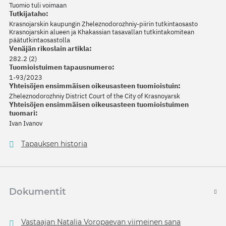
Tuomio tuli voimaan
Tutkijataho:
Krasnojarskin kaupungin Zheleznodorozhniy-piirin tutkintaosasto
Krasnojarskin alueen ja Khakassian tasavallan tutkintakomitean
päätutkintaosastolla
Venäjän rikoslain artikla:
282.2 (2)
Tuomioistuimen tapausnumero:
1-93/2023
Yhteisöjen ensimmäisen oikeusasteen tuomioistuin:
Zheleznodorozhniy District Court of the City of Krasnoyarsk
Yhteisöjen ensimmäisen oikeusasteen tuomioistuimen
tuomari:
Ivan Ivanov
Tapauksen historia
Dokumentit
Vastaajan Natalia Voropaevan viimeinen sana