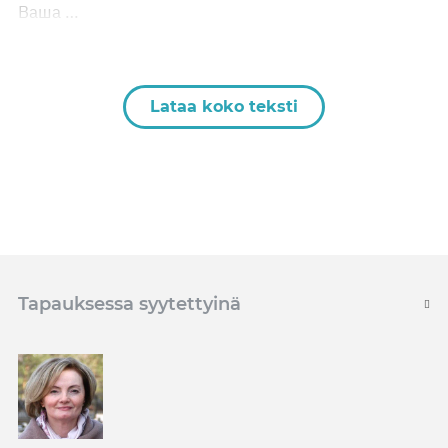
Ваша …
Lataa koko teksti
Tapauksessa syytettyinä