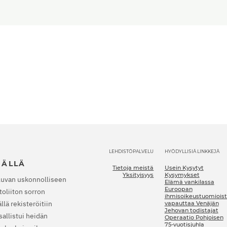
LEHDISTÖPALVELU
HYÖDYLLISIÄ LINKKEJÄ
JÄLLÄ
Tietoja meistä
Usein Kysytyt
Yksityisyys
Kysymykset
luvan uskonnolliseen
Elämä vankilassa
Euroopan
oliiton sorron
ihmisoikeustuomioist
lä rekisteröitiin
vapauttaa Venäjän
Jehovan todistajat
allistui heidän
Operaatio Pohjoisen
75-vuotisjuhla