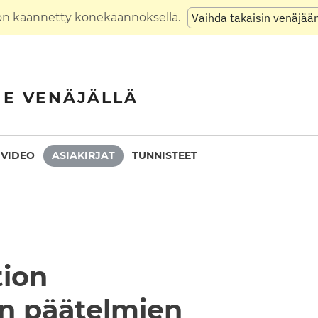
on käännetty konekäännöksellä.
Vaihda takaisin venäjää
NE VENÄJÄLLÄ
VIDEO
ASIAKIRJAT
TUNNISTEET
tion
ön päätelmien