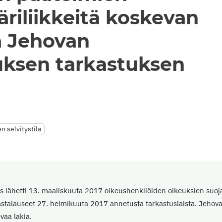
riliikkeitä koskevan
a Jehovan
uksen tarkastuksen
n selvitystila
us lähetti 13. maaliskuuta 2017 oikeushenkilöiden oikeuksien suoj
stalauseet 27. helmikuuta 2017 annetusta tarkastuslaista. Jehovan 
vaa lakia.