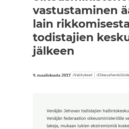
vastustaminen ää
lain rikkomisest
todistajien kesk
jälkeen
Valitukset
Oikeushenkilöide
9. maaliskuuta 2017
Venäjän Jehovan todistajien hallintokesk
Venäjän federaation oikeusministeriölle va
lakeja, mukaan lukien ekstremismiä koske