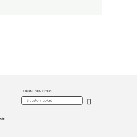
DOKUMENTIN TYYPPI
Sivuston luokat
uin