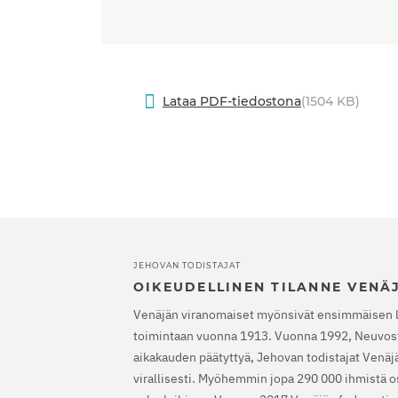
Lataa PDF-tiedostona
(1504 KB)
JEHOVAN TODISTAJAT
OIKEUDELLINEN TILANNE VENÄ
Venäjän viranomaiset myönsivät ensimmäisen 
toimintaan vuonna 1913. Vuonna 1992, Neuvost
aikakauden päätyttyä, Jehovan todistajat Venäjäl
virallisesti. Myöhemmin jopa 290 000 ihmistä os