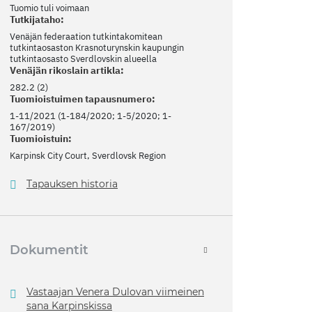
Tuomio tuli voimaan
Tutkijataho:
Venäjän federaation tutkintakomitean
tutkintaosaston Krasnoturynskin kaupungin
tutkintaosasto Sverdlovskin alueella
Venäjän rikoslain artikla:
282.2 (2)
Tuomioistuimen tapausnumero:
1-11/2021 (1-184/2020; 1-5/2020; 1-
167/2019)
Tuomioistuin:
Karpinsk City Court, Sverdlovsk Region
Tapauksen historia
Dokumentit
Vastaajan Venera Dulovan viimeinen
sana Karpinskissa