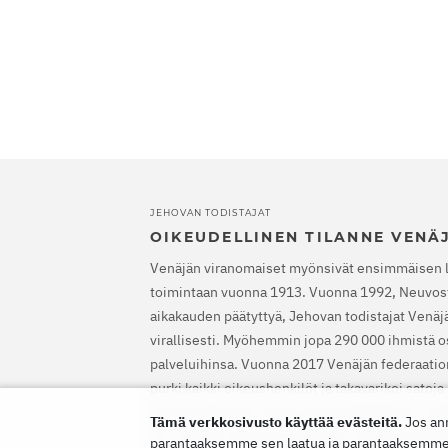
JEHOVAN TODISTAJAT
OIKEUDELLINEN TILANNE VENÄ
Venäjän viranomaiset myönsivät ensimmäisen 
toimintaan vuonna 1913. Vuonna 1992, Neuvost
aikakauden päätyttyä, Jehovan todistajat Venäjäl
virallisesti. Myöhemmin jopa 290 000 ihmistä os
palveluihinsa. Vuonna 2017 Venäjän federaatio
purki kaikki oikeushenkilöt ja takavarikoi satoj
Etsinnät alkoivat, satoja uskovia lähetettiin va
Tämä verkkosivusto käyttää evästeitä.
Jos an
EIT vapautti Jehovan todistajat, määräsi heidä
parantaaksemme sen laatua ja parantaaksemme si