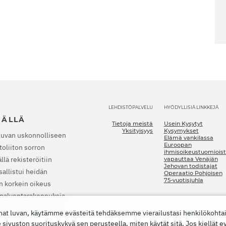
LEHDISTÖPALVELU
HYÖDYLLISIÄ LINKKEJÄ
JÄLLÄ
Tietoja meistä
Usein Kysytyt
Yksityisyys
Kysymykset
luvan uskonnolliseen
Elämä vankilassa
Euroopan
oliiton sorron
ihmisoikeustuomioist
lä rekisteröitiin
vapauttaa Venäjän
Jehovan todistajat
allistui heidän
Operaatio Pohjoisen
75-vuotisjuhla
n korkein oikeus
a palvontarakennuksia.
nkilaan. Vuonna 2022
nat luvan, käytämme evästeitä tehdäksemme vierailustasi henkilökoht
t lopettamaan
vuston suorituskykyä sen perusteella, miten käytät sitä. Jos kiellät e