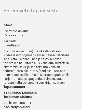
Yhteenveto tapauksesta
Alue:
Sverdlovskin alue
Paikkakunta:
Karpinsk
Epäillään:
"Karpinskin kaupungin lainkäyttövaltaan...
Yhdessä ihmisryhmän kanssa, täysin tietoisena
siitä, että uskonnollinen järjestö Jehovan
todistajien hallintokeskus Venäjällä julistettiin
ekstremistiseksi ja sen toiminta Venäjän
federaatiossa kiellettiin, [hän] osallistui sen
toimintaan osallistumalla suoraan tapahtumiin,
harjoittamalla propagandaa toiminnastaan,
tutustumalla uskonnolliseen kirjallisuuteen.
Tapausnumero:
11802650042000038
Tutkinnan aloitus:
30. heinäkuuta 2018
Käsittelyn vaihe: