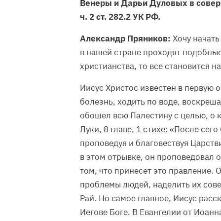
Венеры и Дарьи Дуловых в совер
ч. 2 ст. 282.2 УК РФ.
Александр Пряников:
Хочу начать
в нашей стране проходят подобные
христианства, то все становится на
Иисус Христос известен в первую о
болезнь, ходить по воде, воскреша
обошел всю Палестину с целью, о 
Луки, 8 главе, 1 стихе: «После сег
проповедуя и благовествуя Царстви
в этом отрывке, он проповедовал 
том, что принесет это правление. 
проблемы людей, наделить их сов
Рай. Но самое главное, Иисус расс
Иегове Боге. В Евангелии от Иоанна