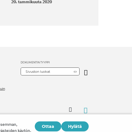
20. tammikuuta 2020
DOKUMENTIN TYYPPI
Sivuston luokat
uin
aisemman,
Ottaa
Hylätä
västeiden käytön,
Copyright © 2026