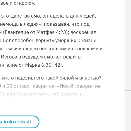
Твое и открою».
 это Царство сможет сделать для людей,
 немощь в людях», показывая, что под
й (Евангелие от Матфея 4:23); воскрешал
о Бог способен вернуть умерших к жизни
мил тысячи людей несколькими лепешками и
г Иегова в будущем сможет решить
ангелие от Марка 6:35–42).
, и кто наделил его такой силой и властью?
9 и 50 стихах говорится: «Ибо Я говорил не
н дал Мне заповедь, что́ сказать и …
a koko teksti