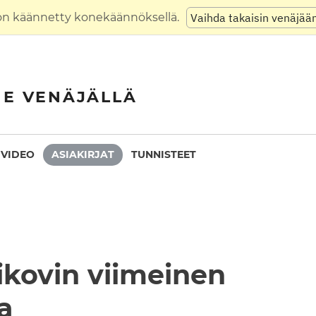
on käännetty konekäännöksellä.
Vaihda takaisin venäjää
NE VENÄJÄLLÄ
VIDEO
ASIAKIRJAT
TUNNISTEET
ikovin viimeinen
a