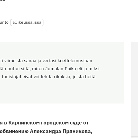
unto
Oikeussalissa
 viimeistä sanaa ja vertasi koettelemustaan
n puhui siitä, miten Jumalan Poika eli ja miksi
 todistajat eivät voi tehdä rikoksia, joista heitä
я в Карпинском городском суде от
о обвинению Александра Пряникова,