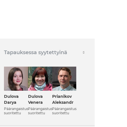
Tapauksessa syytettyinä
Dulova
Dulova
Prianikov
Darya
Venera
Aleksandr
Päärangaistus
Päärangaistus
Päärangaistus
suoritettu
suoritettu
suoritettu