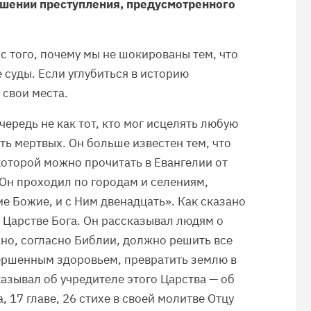
шении преступления, предусмотренного
 с того, почему мы не шокированы тем, что
 суды. Если углубиться в историю
 свои места.
чередь не как тот, кто мог исцелять любую
ть мертвых. Он больше известен тем, что
которой можно прочитать в Евангелии от
о Он проходил по городам и селениям,
е Божие, и с Ним двенадцать». Как сказано
о Царстве Бога. Он рассказывал людям о
Оно, согласно Библии, должно решить все
ершенным здоровьем, превратить землю в
казывал об учредителе этого Царства — об
, 17 главе, 26 стихе в своей молитве Отцу