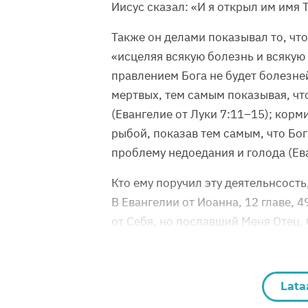
Иисус сказал: «И я открыл им имя 
Также он делами показывал то, что
«исцеляя всякую болезнь и всякую
правлением Бога не будет болезне
мертвых, тем самым показывая, чт
(Евангелие от Луки 7:11–15); кор
рыбой, показав тем самым, что Бо
проблему недоедания и голода (Ев
Кто ему поручил эту деятельнсость
В Евангелии от Иоанна, 12 главе, 4
от Себя, но пославший Меня Отец, О
Lata