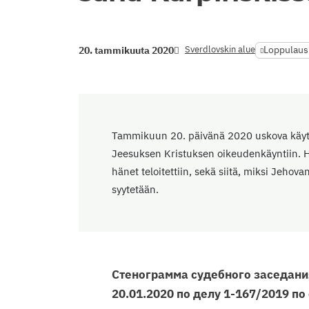
Sverdlovskin alue
Loppulaus
20. tammikuuta 2020
Tammikuun 20. päivänä 2020 uskova käytti
Jeesuksen Kristuksen oikeudenkäyntiin. Hä
hänet teloitettiin, sekä siitä, miksi Jehovan
syytetään.
Стенограмма судебного заседани
20.01.2020 по делу 1-167/2019 п