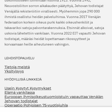
uskonnolliseen toimintaan vuonna 1913. Vuonna 1992,
Neuvostoliiton sorron aikakauden päätyttyä, Jehovan todistajat
Venäjällä rekisteröitiin virallisesti. Myöhemmin jopa 290 000
ihmistä osallistui heidän palveluihinsa. Vuonna 2017 Venäjän
federaation korkein oikeus purki kaikki oikeushenkilöt ja
takavarikoi satoja palvontarakennuksia. Etsinnät alkoivat, satoja
uskovia lähetettiin vankilaan. Vuonna 2022 EIT vapautti Jehovan
todistajat, määräsi heidät lopettamaan rikossyytteet ja
korvaamaan heille aiheutuneen vahingon.
LEHDISTÖPALVELU
Tietoja meistä
Yksityisyys
HYÖDYLLISIÄ LINKKEJÄ
Usein Kysytyt Kysymykset
Elämä vankilassa
Euroopan ihmisoikeustuomioistuin vapauttaa Venäjän
Jehovan todistajat
Operaatio Pohjoisen 75-vuotisjuhla