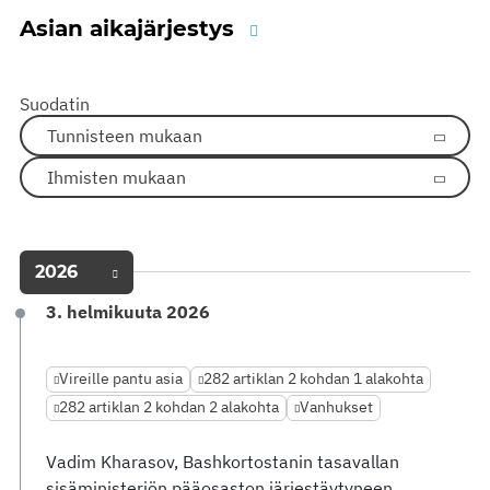
Asian aikajärjestys
Suodatin
Tunnisteen mukaan
Ihmisten mukaan
2026
3. helmikuuta 2026
Vireille pantu asia
282 artiklan 2 kohdan 1 alakohta
282 artiklan 2 kohdan 2 alakohta
Vanhukset
Vadim Kharasov, Bashkortostanin tasavallan
sisäministeriön pääosaston järjestäytyneen