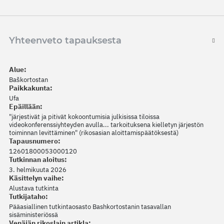
Yhteenveto tapauksesta
Alue:
Baškortostan
Paikkakunta:
Ufa
Epäillään:
"järjestivät ja pitivät kokoontumisia julkisissa tiloissa
videokonferenssiyhteyden avulla... tarkoituksena kielletyn järjestön
toiminnan levittäminen" (rikosasian aloittamispäätöksestä)
Tapausnumero:
12601800053000120
Tutkinnan aloitus:
3. helmikuuta 2026
Käsittelyn vaihe:
Alustava tutkinta
Tutkijataho:
Pääasiallinen tutkintaosasto Bashkortostanin tasavallan
sisäministeriössä
Venäjän rikoslain artikla: