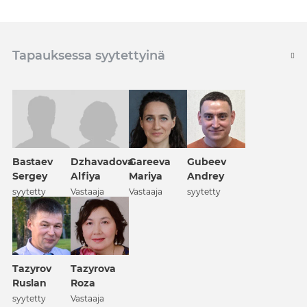
Tapauksessa syytettyinä
Bastaev
Dzhavadova
Gareeva
Gubeev
Sergey
Alfiya
Mariya
Andrey
syytetty
Vastaaja
Vastaaja
syytetty
Tazyrov
Tazyrova
Ruslan
Roza
syytetty
Vastaaja