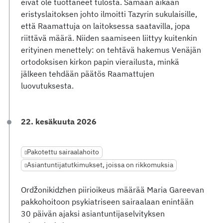
eivät ole tuottaneet tulosta. Samaan aikaan
eristyslaitoksen johto ilmoitti Tazyrin sukulaisille,
että Raamattuja on laitoksessa saatavilla, jopa
riittävä määrä. Niiden saamiseen liittyy kuitenkin
erityinen menettely: on tehtävä hakemus Venäjän
ortodoksisen kirkon papin vierailusta, minkä
jälkeen tehdään päätös Raamattujen
luovutuksesta.
22. kesäkuuta 2026
Pakotettu sairaalahoito
Asiantuntijatutkimukset, joissa on rikkomuksia
Ordžonikidzhen piirioikeus määrää Maria Gareevan
pakkohoitoon psykiatriseen sairaalaan enintään
30 päivän ajaksi asiantuntijaselvityksen