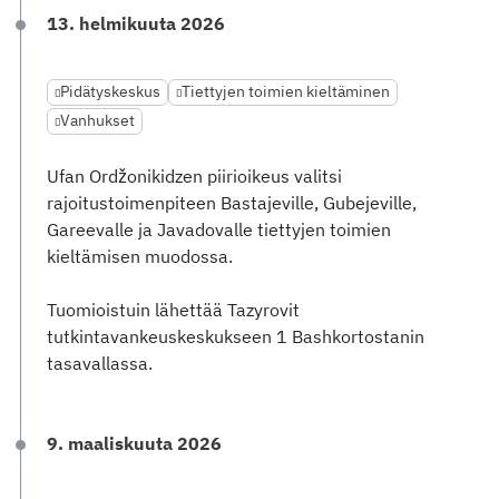
13. helmikuuta 2026
Pidätyskeskus
Tiettyjen toimien kieltäminen
Vanhukset
Ufan Ordžonikidzen piirioikeus valitsi
rajoitustoimenpiteen Bastajeville, Gubejeville,
Gareevalle ja Javadovalle tiettyjen toimien
kieltämisen muodossa.
Tuomioistuin lähettää Tazyrovit
tutkintavankeuskeskukseen 1 Bashkortostanin
tasavallassa.
9. maaliskuuta 2026