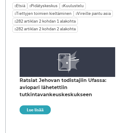
Etsiä
Pidätyskeskus
Kuulustelu
Tiettyjen toimien kieltäminen
Vireille pantu asia
282 artiklan 2 kohdan 1 alakohta
282 artiklan 2 kohdan 2 alakohta
Ratsiat Jehovan todistajiin Ufassa:
aviopari lähetettiin
tutkintavankeuskeskukseen
Lue lisää