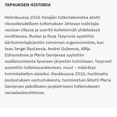
TAPAUKSEN HISTORIA
Helmikuussa 2026 Venäjän tutkintakomitea aloitti
rikosoikeudellisen tutkimuksen Jehovan todistajia
vastaan Ufassa ja suoritti kotietsinnät yhdeksässä
osoitteessa. Ruslan ja Roza Tazyrovia syytettiin
ääritoimintajärjestön toiminnan organisoinnista, kun
taas Sergei Bastaevia, Andrei Gubeevia, Alfija
Dzhavadovia ja Maria Garejevaa syytettiin
osallistumisesta kyseisen järjestön toimintaan. Tazyrovit
asetettiin tutkintavankeuteen, muut – määrätyn
toimintakiellon alaisiksi. Kesäkuussa 2026, huolimatta
puolustuksen vastustuksesta, tuomioistuin lähetti Maria
Garejevan pakolliseen psykiatriseen tutkimukseen
sairaalaolosuhteissa.