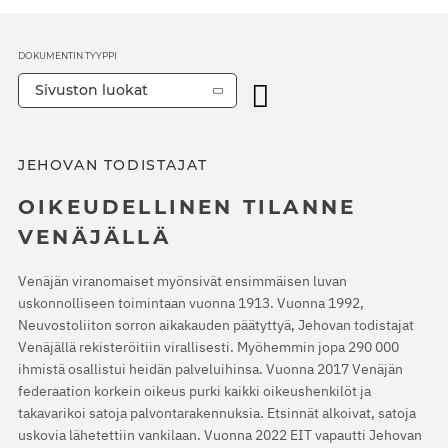
DOKUMENTIN TYYPPI
Sivuston luokat
JEHOVAN TODISTAJAT
OIKEUDELLINEN TILANNE
VENÄJÄLLÄ
Venäjän viranomaiset myönsivät ensimmäisen luvan
uskonnolliseen toimintaan vuonna 1913. Vuonna 1992,
Neuvostoliiton sorron aikakauden päätyttyä, Jehovan todistajat
Venäjällä rekisteröitiin virallisesti. Myöhemmin jopa 290 000
ihmistä osallistui heidän palveluihinsa. Vuonna 2017 Venäjän
federaation korkein oikeus purki kaikki oikeushenkilöt ja
takavarikoi satoja palvontarakennuksia. Etsinnät alkoivat, satoja
uskovia lähetettiin vankilaan. Vuonna 2022 EIT vapautti Jehovan