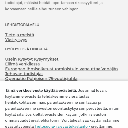
todistajat, määräsi heidät lopettamaan rikossyytteet ja
korvaamaan heille aiheutuneen vahingon.
LEHDISTÖPALVELU
Tietoja meistä
Yksityisyys
HYÖDYLLISIÄ LINKKEJÄ
Usein Kysytyt Kysymykset
Elämä vankilassa
Euroopan ihmisoikeustuomioistuin vapauttaa Venäjän
Jehovan todistajat
Operaatio Pohjoisen 75-vuotisjuhla
Tämä verkkosivusto käyttää evästeitä.
Jos annat luvan,
käytämme evästeitä tehdäksemme vierailustasi
henkilökohtaisemman, parantaaksemme sen laatua ja
parantaaksemme sivuston suorituskykyä sen perusteella, miten
käytät sitä. Jos kiellät evästeiden käytön, jotkin sivuston
ominaisuudet eivät ehkä toimi. Voit lukea lisää käyttämistämme
Copyright © 2026
evästetyypeistä
Tietosuoja- ja evästekäytäntö -
sivultamme.