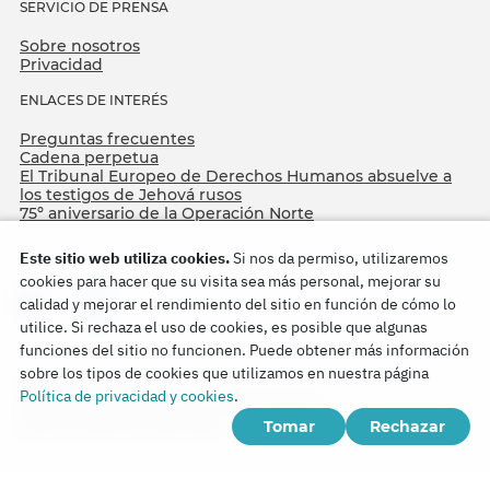
SERVICIO DE PRENSA
Sobre nosotros
Privacidad
ENLACES DE INTERÉS
Preguntas frecuentes
Cadena perpetua
El Tribunal Europeo de Derechos Humanos absuelve a
los testigos de Jehová rusos
75º aniversario de la Operación Norte
Este sitio web utiliza cookies.
Si nos da permiso, utilizaremos
cookies para hacer que su visita sea más personal, mejorar su
calidad y mejorar el rendimiento del sitio en función de cómo lo
utilice. Si rechaza el uso de cookies, es posible que algunas
funciones del sitio no funcionen. Puede obtener más información
sobre los tipos de cookies que utilizamos en nuestra página
Copyright © 2026
Política de privacidad y cookies
.
Watch Tower Bible and Tract Society of Korea.
Tomar
Rechazar
Todos los derechos reservados.