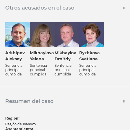
Otros acusados en el caso
Arkhipov
Mikhaylova
Mikhaylov
Ryzhkova
Aleksey
Yelena
Dmitriy
Svetlana
Sentencia
Sentencia
Sentencia
Sentencia
principal
principal
principal
principal
cumplida
cumplida
cumplida
cumplida
Resumen del caso
Región:
Región de Ivanovo
Asentamiento: