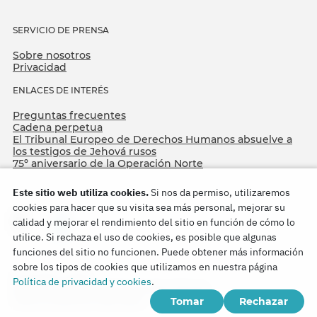
SERVICIO DE PRENSA
Sobre nosotros
Privacidad
ENLACES DE INTERÉS
Preguntas frecuentes
Cadena perpetua
El Tribunal Europeo de Derechos Humanos absuelve a
los testigos de Jehová rusos
75º aniversario de la Operación Norte
Este sitio web utiliza cookies.
Si nos da permiso, utilizaremos
cookies para hacer que su visita sea más personal, mejorar su
calidad y mejorar el rendimiento del sitio en función de cómo lo
utilice. Si rechaza el uso de cookies, es posible que algunas
funciones del sitio no funcionen. Puede obtener más información
sobre los tipos de cookies que utilizamos en nuestra página
Copyright © 2026
Política de privacidad y cookies
.
Watch Tower Bible and Tract Society of Korea.
Tomar
Rechazar
Todos los derechos reservados.