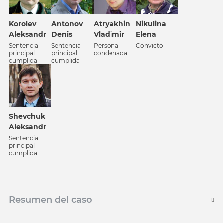
Korolev
Antonov
Atrуakhin
Nikulina
Aleksandr
Denis
Vladimir
Elena
Sentencia
Sentencia
Persona
Convicto
principal
principal
condenada
cumplida
cumplida
Shevchuk
Aleksandr
Sentencia
principal
cumplida
Resumen del caso