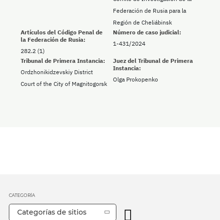
Federación de Rusia para la
Región de Cheliábinsk
Artículos del Código Penal de
Número de caso judicial:
la Federación de Rusia:
1-431/2024
282.2 (1)
Tribunal de Primera Instancia:
Juez del Tribunal de Primera
Instancia:
Ordzhonikidzevskiy District
Olga Prokopenko
Court of the City of Magnitogorsk
CATEGORÍA
Categorías de sitios