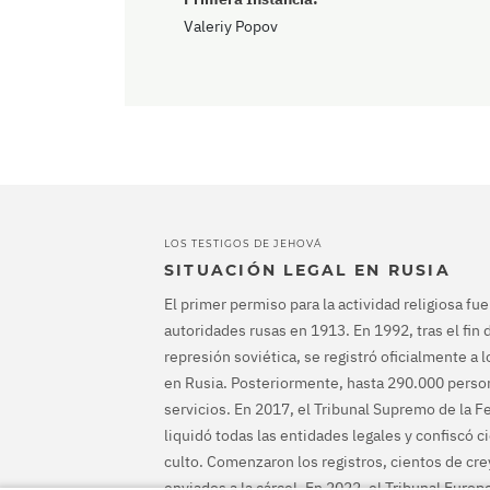
Valeriy Popov
LOS TESTIGOS DE JEHOVÁ
SITUACIÓN LEGAL EN RUSIA
El primer permiso para la actividad religiosa fu
autoridades rusas en 1913. En 1992, tras el fin d
represión soviética, se registró oficialmente a 
en Rusia. Posteriormente, hasta 290.000 person
servicios. En 2017, el Tribunal Supremo de la 
liquidó todas las entidades legales y confiscó c
culto. Comenzaron los registros, cientos de cr
enviados a la cárcel. En 2022, el Tribunal Euro