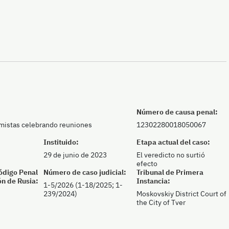
Número de causa penal:
emistas celebrando reuniones
12302280018050067
Instituido:
Etapa actual del caso:
29 de junio de 2023
El veredicto no surtió
efecto
Código Penal
Número de caso judicial:
Tribunal de Primera
ón de Rusia:
Instancia:
1-5/2026 (1-18/2025; 1-
239/2024)
Moskovskiy District Court of
the City of Tver