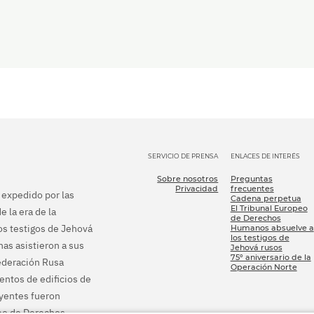
SERVICIO DE PRENSA
ENLACES DE INTERÉS
Sobre nosotros
Preguntas
Privacidad
frecuentes
e expedido por las
Cadena perpetua
El Tribunal Europeo
e la era de la
de Derechos
los testigos de Jehová
Humanos absuelve a
los testigos de
as asistieron a sus
Jehová rusos
75º aniversario de la
Federación Rusa
Operación Norte
ientos de edificios de
eyentes fueron
peo de Derechos