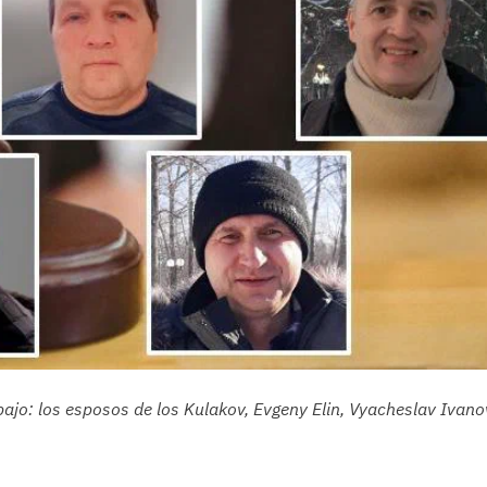
abajo: los esposos de los Kulakov, Evgeny Elin, Vyacheslav Ivano