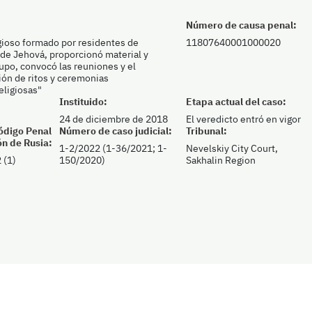
Número de causa penal:
igioso formado por residentes de
11807640001000020
 de Jehová, proporcionó material y
rupo, convocó las reuniones y el
ción de ritos y ceremonias
eligiosas"
Instituido:
Etapa actual del caso:
24 de diciembre de 2018
El veredicto entró en vigor
Código Penal
Número de caso judicial:
Tribunal:
ón de Rusia:
1-2/2022 (1-36/2021; 1-
Nevelskiy City Court,
 (1)
150/2020)
Sakhalin Region