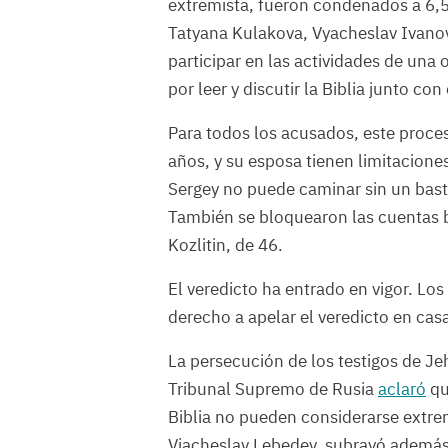
extremista, fueron condenados a 6,5
Tatyana Kulakova, Vyacheslav Ivanov 
participar en las actividades de una 
por leer y discutir la Biblia junto con
Para todos los acusados, este proce
años, y su esposa tienen limitaciones
Sergey no puede caminar sin un bastón
También se bloquearon las cuentas b
Kozlitin, de 46.
El veredicto ha entrado en vigor. Los
derecho a apelar el veredicto en cas
La persecución de los testigos de Je
Tribunal Supremo de Rusia
aclaró
qu
Biblia no pueden considerarse extre
Viacheslav Lebedev, subrayó además 