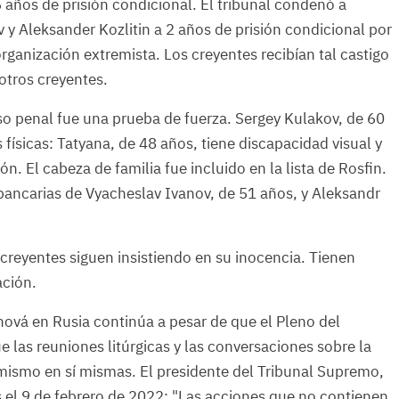
 años de prisión condicional. El tribunal condenó a
y Aleksander Kozlitin a 2 años de prisión condicional por
organización extremista. Los creyentes recibían tal castigo
 otros creyentes.
so penal fue una prueba de fuerza. Sergey Kulakov, de 60
 físicas: Tatyana, de 48 años, tiene discapacidad visual y
. El cabeza de familia fue incluido en la lista de Rosfin.
ancarias de Vyacheslav Ivanov, de 51 años, y Aleksandr
 creyentes siguen insistiendo en su inocencia. Tienen
ación.
hová en Rusia continúa a pesar de que el Pleno del
e las reuniones litúrgicas y las conversaciones sobre la
mismo en sí mismas. El presidente del Tribunal Supremo,
el 9 de febrero de 2022: "Las acciones que no contienen