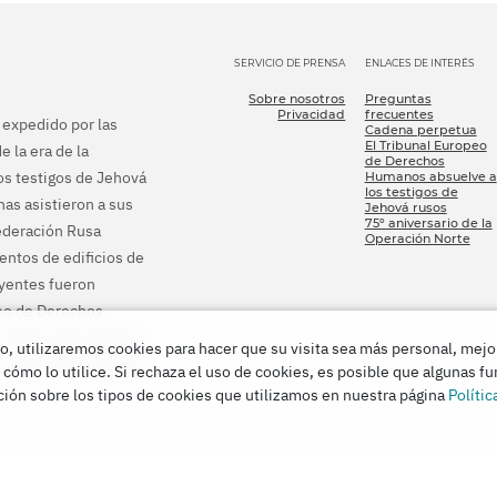
SERVICIO DE PRENSA
ENLACES DE INTERÉS
Sobre nosotros
Preguntas
Privacidad
frecuentes
e expedido por las
Cadena perpetua
El Tribunal Europeo
e la era de la
de Derechos
los testigos de Jehová
Humanos absuelve a
los testigos de
as asistieron a sus
Jehová rusos
75º aniversario de la
Federación Rusa
Operación Norte
ientos de edificios de
eyentes fueron
peo de Derechos
s ordenó que pusieran
o, utilizaremos cookies para hacer que su visita sea más personal, mejo
r todo el daño que les
 cómo lo utilice. Si rechaza el uso de cookies, es posible que algunas f
ión sobre los tipos de cookies que utilizamos en nuestra página
Polític