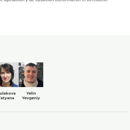
ulakova
Yelin
Tatyana
Yevgeniy