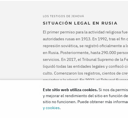
LOS TESTIGOS DE JEHOVÁ
SITUACIÓN LEGAL EN RUSIA
El primer permiso para la actividad religiosa fu
autoridades rusas en 1913. En 1992, tras el fin d
represión soviética, se registró oficialmente a 
en Rusia. Posteriormente, hasta 290.000 person
servicios. En 2017, el Tribunal Supremo de la 
liquidó todas las entidades legales y confiscó c
culto. Comenzaron los registros, cientos de cr
enviados a la cárcel. En 2022, el Tribunal Euro
Humanos absolvió a los testigos de Jehová, le
Este sitio web utiliza cookies.
Si nos da permis
fin a su persecución penal y les indemnizara po
y mejorar el rendimiento del sitio en función de
habían causado.
sitio no funcionen. Puede obtener más informac
y cookies
.