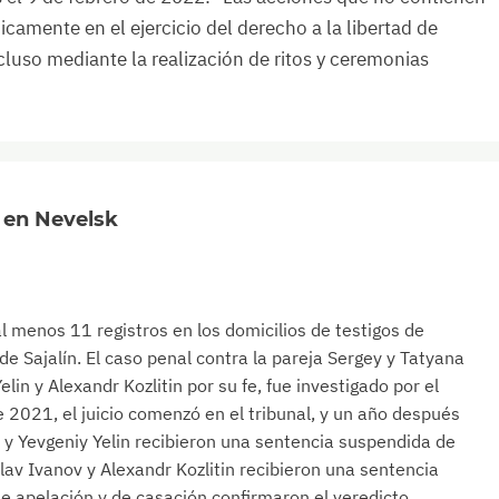
camente en el ejercicio del derecho a la libertad de
incluso mediante la realización de ritos y ceremonias
s en Nevelsk
l menos 11 registros en los domicilios de testigos de
e Sajalín. El caso penal contra la pareja Sergey y Tatyana
lin y Alexandr Kozlitin por su fe, fue investigado por el
e 2021, el juicio comenzó en el tribunal, y un año después
 y Yevgeniy Yelin recibieron una sentencia suspendida de
av Ivanov y Alexandr Kozlitin recibieron una sentencia
e apelación y de casación confirmaron el veredicto.