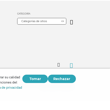
CATEGORÍA
Categorías de sitios
rar su calidad
Tomar
Rechazar
Copyright © 2026
unciones del
Watch Tower Bible and Tract Society of Korea.
a de privacidad
Todos los derechos reservados.