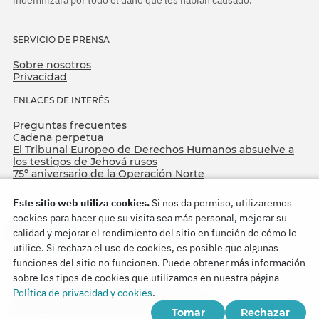
indemnizara por todo el daño que les habían causado.
SERVICIO DE PRENSA
Sobre nosotros
Privacidad
ENLACES DE INTERÉS
Preguntas frecuentes
Cadena perpetua
El Tribunal Europeo de Derechos Humanos absuelve a
los testigos de Jehová rusos
75º aniversario de la Operación Norte
Este sitio web utiliza cookies.
Si nos da permiso, utilizaremos
cookies para hacer que su visita sea más personal, mejorar su
calidad y mejorar el rendimiento del sitio en función de cómo lo
utilice. Si rechaza el uso de cookies, es posible que algunas
funciones del sitio no funcionen. Puede obtener más información
sobre los tipos de cookies que utilizamos en nuestra página
Copyright © 2026
Política de privacidad y cookies
.
Watch Tower Bible and Tract Society of Korea.
Tomar
Rechazar
Todos los derechos reservados.