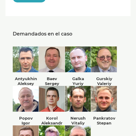
Demandados en el caso
Antyukhin
Baev
Galka
Gurskiy
Aleksey
Sergey
Yuriy
Valeriy
Popov
Korol
Nerush
Pankratov
Igor
Aleksandr
Vitaliy
Stepan