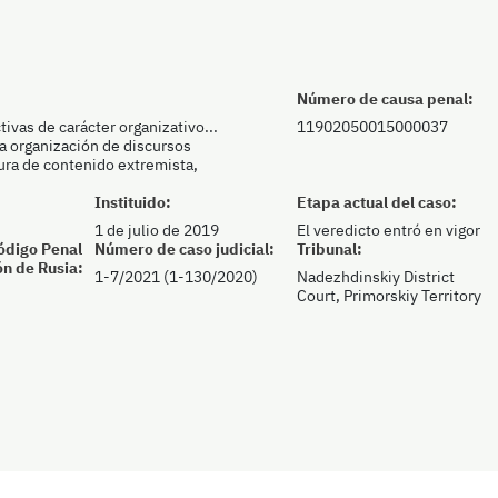
Número de causa penal:
ivas de carácter organizativo...
11902050015000037
la organización de discursos
atura de contenido extremista,
Instituido:
Etapa actual del caso:
1 de julio de 2019
El veredicto entró en vigor
Código Penal
Número de caso judicial:
Tribunal:
ón de Rusia:
1-7/2021 (1-130/2020)
Nadezhdinskiy District
Court, Primorskiy Territory