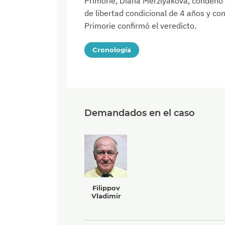
Primorie, Diana Merzlyakova, condenó 
de libertad condicional de 4 años y con
Primorie confirmó el veredicto.
Cronología
Demandados en el caso
Filippov
Vladimir