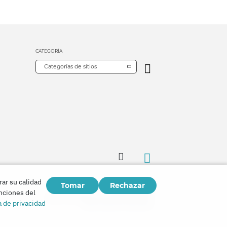
CATEGORÍA
Categorías de sitios
rar su calidad
Tomar
Rechazar
Copyright © 2026
unciones del
Watch Tower Bible and Tract Society of Korea.
a de privacidad
Todos los derechos reservados.