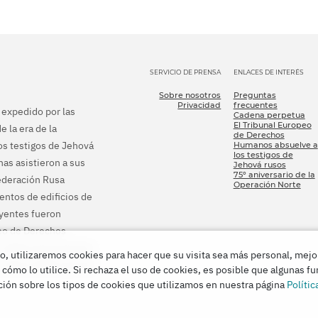
SERVICIO DE PRENSA
ENLACES DE INTERÉS
Sobre nosotros
Preguntas
Privacidad
frecuentes
e expedido por las
Cadena perpetua
El Tribunal Europeo
e la era de la
de Derechos
los testigos de Jehová
Humanos absuelve a
los testigos de
as asistieron a sus
Jehová rusos
75º aniversario de la
Federación Rusa
Operación Norte
ientos de edificios de
eyentes fueron
peo de Derechos
s ordenó que pusieran
o, utilizaremos cookies para hacer que su visita sea más personal, mejo
r todo el daño que les
 cómo lo utilice. Si rechaza el uso de cookies, es posible que algunas f
ión sobre los tipos de cookies que utilizamos en nuestra página
Polític