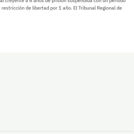
al creyente a 6 años de prisión suspendida con un período
 restricción de libertad por 1 año. El Tribunal Regional de