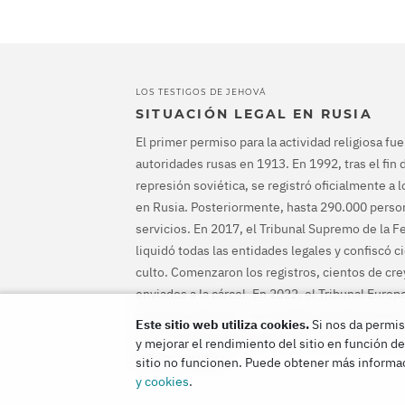
LOS TESTIGOS DE JEHOVÁ
SITUACIÓN LEGAL EN RUSIA
El primer permiso para la actividad religiosa fu
autoridades rusas en 1913. En 1992, tras el fin d
represión soviética, se registró oficialmente a 
en Rusia. Posteriormente, hasta 290.000 person
servicios. En 2017, el Tribunal Supremo de la 
liquidó todas las entidades legales y confiscó c
culto. Comenzaron los registros, cientos de cr
enviados a la cárcel. En 2022, el Tribunal Euro
Humanos absolvió a los testigos de Jehová, le
Este sitio web utiliza cookies.
Si nos da permis
fin a su persecución penal y les indemnizara po
y mejorar el rendimiento del sitio en función de
habían causado.
sitio no funcionen. Puede obtener más informac
y cookies
.