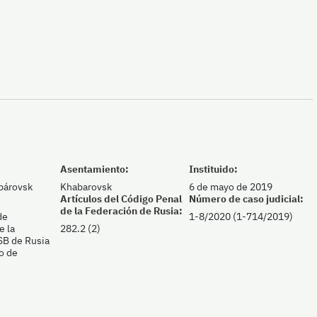
Asentamiento:
Instituido:
abárovsk
Khabarovsk
6 de mayo de 2019
Artículos del Código Penal
Número de caso judicial:
de la Federación de Rusia:
de
1-8/2020 (1-714/2019)
e la
282.2 (2)
SB de Rusia
io de