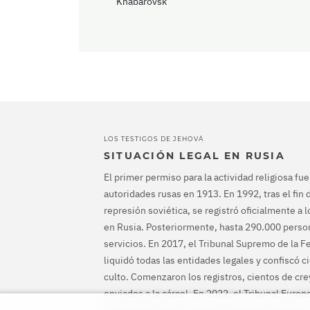
Khabarovsk
LOS TESTIGOS DE JEHOVÁ
SITUACIÓN LEGAL EN RUSIA
El primer permiso para la actividad religiosa fu
autoridades rusas en 1913. En 1992, tras el fin d
represión soviética, se registró oficialmente a 
en Rusia. Posteriormente, hasta 290.000 person
servicios. En 2017, el Tribunal Supremo de la 
liquidó todas las entidades legales y confiscó c
culto. Comenzaron los registros, cientos de cr
enviados a la cárcel. En 2022, el Tribunal Euro
Humanos absolvió a los testigos de Jehová, le