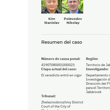
Kim
Polevodov
Stanislav
Nikolay
Resumen del caso
Número de causa penal:
Región:
41907080001000023
Territorio de J
Etapa actual del caso:
Investigando:
El veredicto entró en vigor
Departamento 
Investigación d
Dirección del F
para el Territor
Jabárovsk
Tribunal:
Zheleznodorozhniy District
Court of the City of