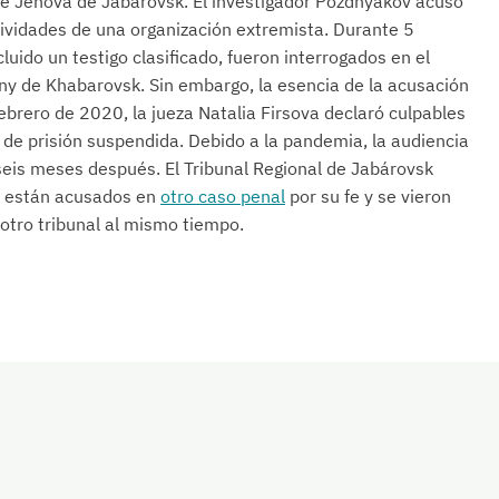
de Jehová de Jabárovsk. El investigador Pozdnyakov acusó
ctividades de una organización extremista. Durante 5
cluido un testigo clasificado, fueron interrogados en el
hny de Khabarovsk. Sin embargo, la esencia de la acusación
ebrero de 2020, la jueza Natalia Firsova declaró culpables
 de prisión suspendida. Debido a la pandemia, la audiencia
seis meses después. El Tribunal Regional de Jabárovsk
ov están acusados en
otro caso penal
por su fe y se vieron
otro tribunal al mismo tiempo.