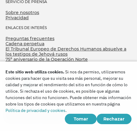
SERVICIO DE PRENSA
Sobre nosotros
Privacidad
ENLACES DE INTERÉS
Preguntas frecuentes
Cadena perpetua
El Tribunal Europeo de Derechos Humanos absuelve a
los testigos de Jehová rusos
75º aniversario de la Operación Norte
Este sitio web utiliza cookies.
Si nos da permiso, utilizaremos
cookies para hacer que su visita sea más personal, mejorar su
calidad y mejorar el rendimiento del sitio en función de cómo lo
utilice. Si rechaza el uso de cookies, es posible que algunas
funciones del sitio no funcionen. Puede obtener más información
sobre los tipos de cookies que utilizamos en nuestra página
Copyright © 2026
Política de privacidad y cookies
.
Watch Tower Bible and Tract Society of Korea.
Tomar
Rechazar
Todos los derechos reservados.