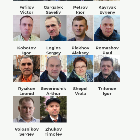
Fefilov
Gargalyk
Petrov
Kayryak
Victor
Saveliy
Igor
Evgeny
Kobotov
Logins
Plekhov
Romashov
Igor
Sergey
Aleksey
Paul
Rysikov
Severinchik
Shepel
Trifonov
Leonid
Arthur
Viola
Igor
Volosnikov
Zhukov
Sergey
Timofey