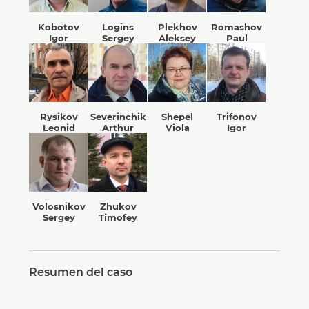
Kobotov
Logins
Plekhov
Romashov
Igor
Sergey
Aleksey
Paul
Rysikov
Severinchik
Shepel
Trifonov
Leonid
Arthur
Viola
Igor
Volosnikov
Zhukov
Sergey
Timofey
Resumen del caso