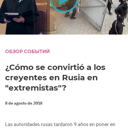
0
seconds
of
0
ОБЗОР СОБЫТИЙ
seconds
¿Cómo se convirtió a los
creyentes en Rusia en
"extremistas"?
8 de agosto de 2018
Las autoridades rusas tardaron 9 años en poner en