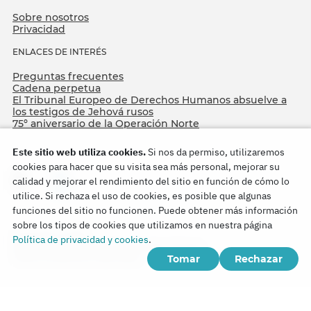
Sobre nosotros
Privacidad
ENLACES DE INTERÉS
Preguntas frecuentes
Cadena perpetua
El Tribunal Europeo de Derechos Humanos absuelve a
los testigos de Jehová rusos
75º aniversario de la Operación Norte
Este sitio web utiliza cookies.
Si nos da permiso, utilizaremos
cookies para hacer que su visita sea más personal, mejorar su
calidad y mejorar el rendimiento del sitio en función de cómo lo
utilice. Si rechaza el uso de cookies, es posible que algunas
funciones del sitio no funcionen. Puede obtener más información
sobre los tipos de cookies que utilizamos en nuestra página
Copyright © 2026
Política de privacidad y cookies
.
Watch Tower Bible and Tract Society of Korea.
Tomar
Rechazar
Todos los derechos reservados.