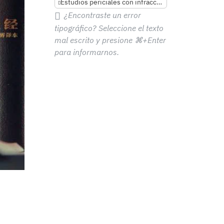
Estudios periciales con infracciones
¿Encontraste un error
tipográfico? Seleccione el texto
mal escrito y presione
⌘+Enter
para informarnos.