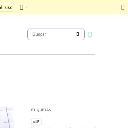
al ruso
ETIQUETAS
UE