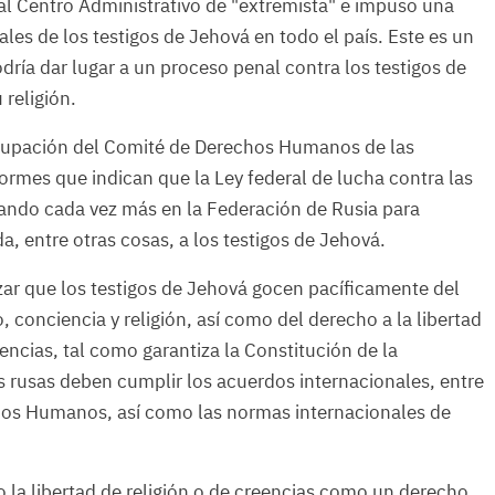
ó al Centro Administrativo de "extremista" e impuso una
ales de los testigos de Jehová en todo el país. Este es un
ría dar lugar a un proceso penal contra los testigos de
religión.
cupación del Comité de Derechos Humanos de las
ormes que indican que la Ley federal de lucha contra las
izando cada vez más en la Federación de Rusia para
gida, entre otras cosas, a los testigos de Jehová.
zar que los testigos de Jehová gocen pacíficamente del
 conciencia y religión, así como del derecho a la libertad
encias, tal como garantiza la Constitución de la
s rusas deben cumplir los acuerdos internacionales, entre
hos Humanos, así como las normas internacionales de
la libertad de religión o de creencias como un derecho