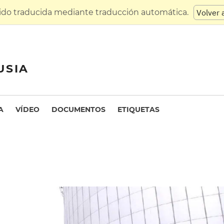
sido traducida mediante traducción automática.
Volver 
USIA
A
VÍDEO
DOCUMENTOS
ETIQUETAS