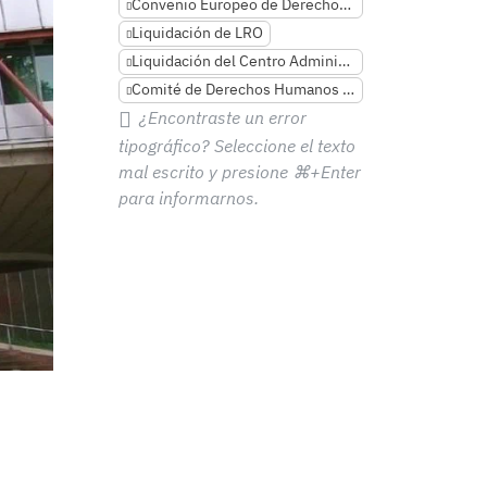
Convenio Europeo de Derechos Humanos
Liquidación de LRO
Liquidación del Centro Administrativo
Comité de Derechos Humanos de las Naciones Unidas
¿Encontraste un error
tipográfico? Seleccione el texto
mal escrito y presione
⌘+Enter
para informarnos.