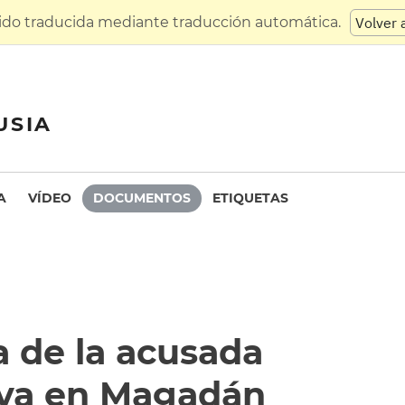
sido traducida mediante traducción automática.
Volver 
USIA
A
VÍDEO
DOCUMENTOS
ETIQUETAS
a de la acusada
eva en Magadán