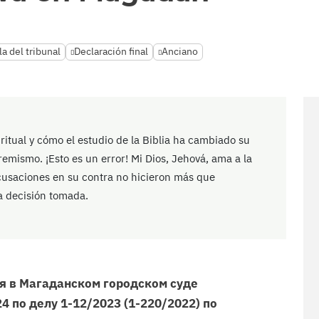
la del tribunal
Declaración final
Anciano
itual y cómo el estudio de la Biblia ha cambiado su
emismo. ¡Esto es un error! Mi Dios, Jehová, ama a la
cusaciones en su contra no hicieron más que
la decisión tomada.
я в Магаданском городском суде
4 по делу 1-12/2023 (1-220/2022) по