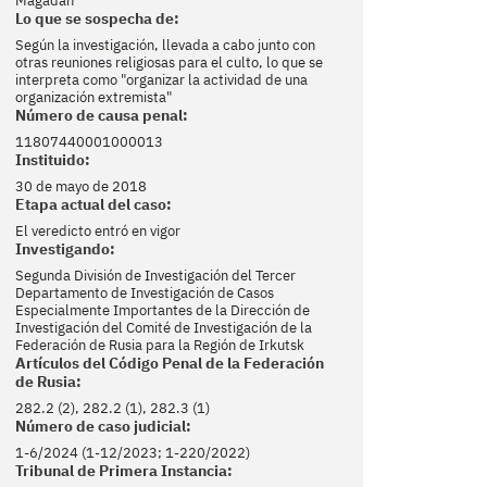
Magadán
Lo que se sospecha de:
Según la investigación, llevada a cabo junto con
otras reuniones religiosas para el culto, lo que se
interpreta como "organizar la actividad de una
organización extremista"
Número de causa penal:
11807440001000013
Instituido:
30 de mayo de 2018
Etapa actual del caso:
El veredicto entró en vigor
Investigando:
Segunda División de Investigación del Tercer
Departamento de Investigación de Casos
Especialmente Importantes de la Dirección de
Investigación del Comité de Investigación de la
Federación de Rusia para la Región de Irkutsk
Artículos del Código Penal de la Federación
de Rusia:
282.2 (2), 282.2 (1), 282.3 (1)
Número de caso judicial:
1-6/2024 (1-12/2023; 1-220/2022)
Tribunal de Primera Instancia: