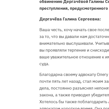
обвинению Дергачёвой Галины Се
преступления, предусмотренного ч.
Дергачёва Галина Сергеевна:
Ваша честь, хочу начать свое посл
за то, что вы давали нам достаточ
внимательно выслушивали. Учитыв
вы проявляли терпение и снисходи
ваше уважительное отношение к им
суда.
Благодарна своему адвокату Олегу
почти пять лет назад, стал моим з
дела, постоянно разъяснял непоня
закона, а также приводил убедите
Хотелось бы также поблагодарить 
адвокатом короткое время. Она п