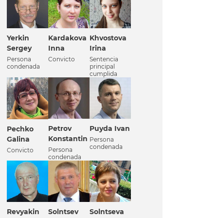
Yerkin
Kardakova
Khvostova
Sergey
Inna
Irina
Persona
Convicto
Sentencia
condenada
principal
cumplida
Petrov
Puyda Ivan
Pechko
Konstantin
Galina
Persona
condenada
Persona
Convicto
condenada
Revyakin
Solntsev
Solntseva