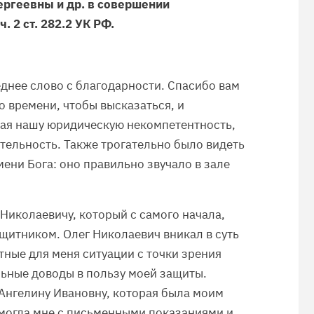
ргеевны и др. в совершении
 2 ст. 282.2 УК РФ.
еднее слово с благодарности. Спасибо вам
но времени, чтобы высказаться, и
ая нашу юридическую некомпетентность,
тельность. Также трогательно было видеть
ени Бога: оно правильно звучало в зале
 Николаевичу, который с самого начала,
ащитником. Олег Николаевич вникал в суть
тные для меня ситуации с точки зрения
льные доводы в пользу моей защиты.
Ангелину Ивановну, которая была моим
омогла мне с письменными показаниями и