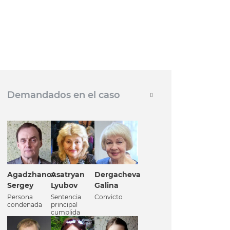
Demandados en el caso
Agadzhanov
Asatryan
Dergacheva
Sergey
Lyubov
Galina
Persona
Sentencia
Convicto
condenada
principal
cumplida