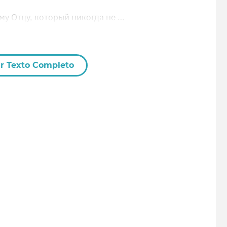
у Отцу, который никогда не …
r Texto Completo