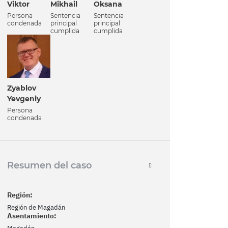
Viktor
Mikhail
Oksana
Persona
Sentencia
Sentencia
condenada
principal
principal
cumplida
cumplida
Zyablov
Yevgeniy
Persona
condenada
Resumen del caso
Región:
Región de Magadán
Asentamiento: