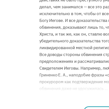
действиях не было преступного умы
делал, чем занимался — все это р
исключительно в том, чтобы от вс
Богу Иегове. И все доказательств
обвинения, доказывают лишь то, ч
Христа, и так же, как он, ставлю в
убедительного доказательства тог
ликвидированной местной религио
Все доводы стороны обвинения ст
предположениях и рассматривались
Свидетелем Иеговы. Например, люб
Гриненко Е. А., наподобие фразы 
прокурором как подтверждение мо
обвинения даже не удосужилась …