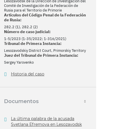
Lesozavodsk de la Dirección de Investigación del
Comité de Investigación de la Federación de
Rusia para el Territorio de Primorie
Artículos del Código Penal de la Federación
de Rusia:
282.2 (1), 282.2 (2)
Número de caso judicial:
1-5/2023 (1-35/2022; 1-316/2021)
Tribunal de Primera Instancia:
Lesozavodskiy District Court, Primorskiy Territory
Juez del Tribunal de Primera Instancia:
Sergey Yarovenko
Historia del caso
Documentos
La última palabra de la acusada
Svetlana Efremova en Lesozavodsk