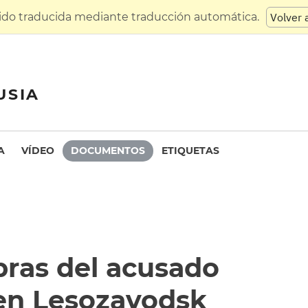
sido traducida mediante traducción automática.
Volver 
USIA
A
VÍDEO
DOCUMENTOS
ETIQUETAS
bras del acusado
en Lesozavodsk