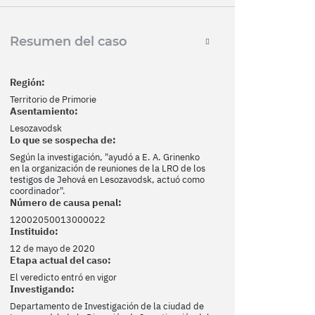
Resumen del caso
Región:
Territorio de Primorie
Asentamiento:
Lesozavodsk
Lo que se sospecha de:
Según la investigación, "ayudó a E. A. Grinenko
en la organización de reuniones de la LRO de los
testigos de Jehová en Lesozavodsk, actuó como
coordinador".
Número de causa penal:
12002050013000022
Instituido:
12 de mayo de 2020
Etapa actual del caso:
El veredicto entró en vigor
Investigando:
Departamento de Investigación de la ciudad de