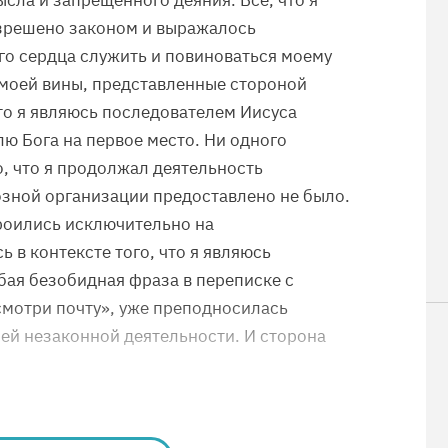
сла и запрещенного деяния. Все, что я
азрешено законом и выражалось
его сердца служить и повиноваться моему
а моей вины, представленные стороной
то я являюсь последователем Иисуса
олю Бога на первое место. Ни одного
о, что я продолжал деятельность
зной организации предоставлено не было.
роились исключительно на
 в контексте того, что я являюсь
ая безобидная фраза в переписке с
«смотри почту», уже преподносилась
ей незаконной деятельности. И сторона