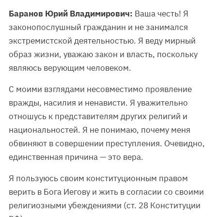
Баранов Юрий Владимирович:
Ваша честь! Я
законопослушный гражданин и не занимался
экстремистской деятельностью. Я веду мирный
образ жизни, уважаю закон и власть, поскольку
являюсь верующим человеком.
С моими взглядами несовместимо проявление
вражды, насилия и ненависти. Я уважительно
отношусь к представителям других религий и
национальностей. Я не понимаю, почему меня
обвиняют в совершении преступления. Очевидно,
единственная причина — это вера.
Я пользуюсь своим конституционным правом
верить в Бога Иегову и жить в согласии со своими
религиозными убеждениями (ст. 28 Конституции