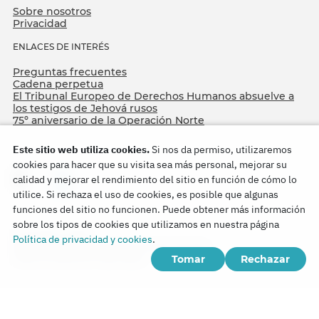
Sobre nosotros
Privacidad
ENLACES DE INTERÉS
Preguntas frecuentes
Cadena perpetua
El Tribunal Europeo de Derechos Humanos absuelve a
los testigos de Jehová rusos
75º aniversario de la Operación Norte
Este sitio web utiliza cookies.
Si nos da permiso, utilizaremos
cookies para hacer que su visita sea más personal, mejorar su
calidad y mejorar el rendimiento del sitio en función de cómo lo
utilice. Si rechaza el uso de cookies, es posible que algunas
funciones del sitio no funcionen. Puede obtener más información
sobre los tipos de cookies que utilizamos en nuestra página
Copyright © 2026
Política de privacidad y cookies
.
Watch Tower Bible and Tract Society of Korea.
Tomar
Rechazar
Todos los derechos reservados.