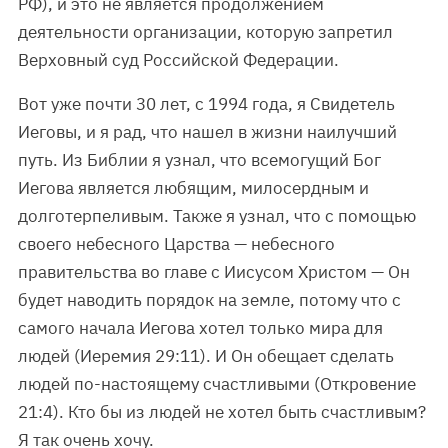
РФ), и это не является продолжением
деятельности организации, которую запретил
Верховный суд Российской Федерации.
Вот уже почти 30 лет, с 1994 года, я Свидетель
Иеговы, и я рад, что нашел в жизни наилучший
путь. Из Библии я узнал, что всемогущий Бог
Иегова является любящим, милосердным и
долготерпеливым. Также я узнал, что с помощью
своего небесного Царства — небесного
правительства во главе с Иисусом Христом — Он
будет наводить порядок на земле, потому что с
самого начала Иегова хотел только мира для
людей (Иеремия 29:11). И Он обещает сделать
людей по-настоящему счастливыми (Откровение
21:4). Кто бы из людей не хотел быть счастливым?
Я так очень хочу.