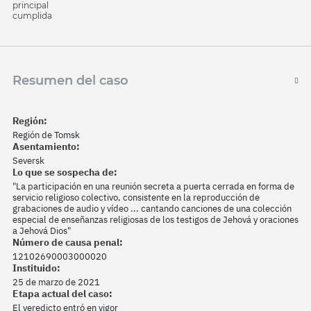
principal
cumplida
Resumen del caso
Región:
Región de Tomsk
Asentamiento:
Seversk
Lo que se sospecha de:
"La participación en una reunión secreta a puerta cerrada en forma de
servicio religioso colectivo, consistente en la reproducción de
grabaciones de audio y vídeo ... cantando canciones de una colección
especial de enseñanzas religiosas de los testigos de Jehová y oraciones
a Jehová Dios"
Número de causa penal:
12102690003000020
Instituido:
25 de marzo de 2021
Etapa actual del caso:
El veredicto entró en vigor