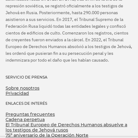
represión soviética, se registró oficialmente a los testigos de
Jehová en Rusia. Posteriormente, hasta 290.000 personas
asistieron a sus servicios. En 2017, el Tribunal Supremo de la
Federación Rusa liquidó todas las entidades legales y confiscó
cientos de edificios de culto. Comenzaron los registros, cientos
de creyentes fueron enviados a la cárcel. En 2022, el Tribunal
Europeo de Derechos Humanos absolvió a los testigos de Jehová,
les ordenó que pusieran fin a su persecución penal y les
indemnizara por todo el daño que les habían causado.
SERVICIO DE PRENSA
Sobre nosotros
Privacidad
ENLACES DE INTERÉS
Preguntas frecuentes
Cadena perpetua
El Tribunal Europeo de Derechos Humanos absuelve a
los testigos de Jehová rusos
75º aniversario de la Operación Norte