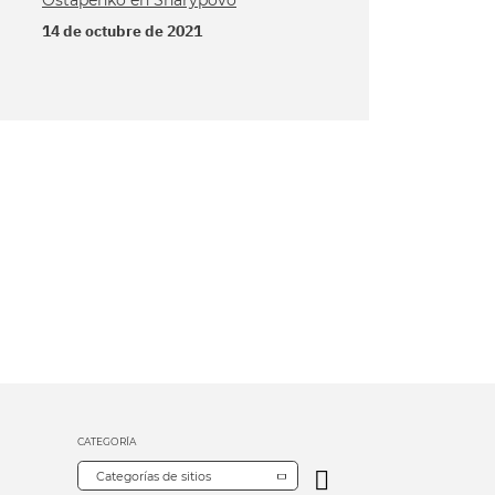
Ostapenko en Sharypovo
14 de octubre de 2021
CATEGORÍA
Categorías de sitios