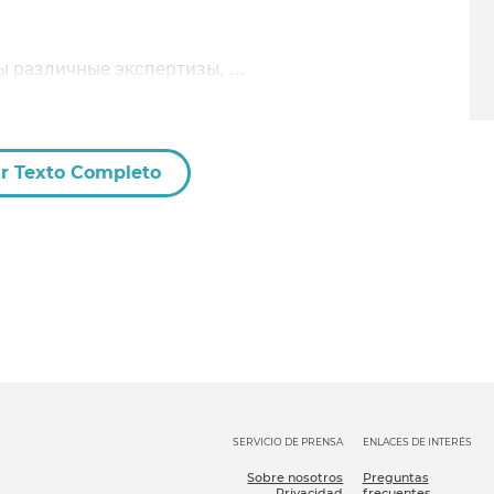
ы различные экспертизы, …
r Texto Completo
SERVICIO DE PRENSA
ENLACES DE INTERÉS
Sobre nosotros
Preguntas
Privacidad
frecuentes