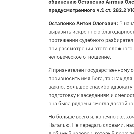
обвинению Остапенко Антона Оле
предусмотренного ч.1 ст. 282.2 УК
Остапенко Антон Олегович:
В нача
выразить искреннюю благодарность 
протяжении судебного разбиратель
при рассмотрении этого сложного 
человеческое отношение.
Я признателен государственному о
произносить имя Бога, так как для
важно. Большое спасибо адвокату 
подготовку к заседаниям и смелост
она была рядом и смогла достойно
Но больше всего я, конечно же, х
Наталью. Не передать словами, на
любимый человек, готовый пережи