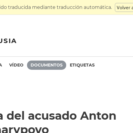
sido traducida mediante traducción automática.
Volver 
USIA
A
VÍDEO
DOCUMENTOS
ETIQUETAS
a del acusado Anton
harypovo