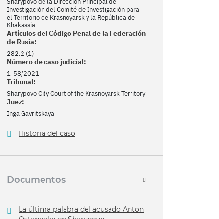
Sharypovo de la Dirección Principal de
Investigación del Comité de Investigación para
el Territorio de Krasnoyarsk y la República de
Khakassia
Artículos del Código Penal de la Federación
de Rusia:
282.2 (1)
Número de caso judicial:
1-58/2021
Tribunal:
Sharypovo City Court of the Krasnoyarsk Territory
Juez:
Inga Gavritskaya
Historia del caso
Documentos
La última palabra del acusado Anton