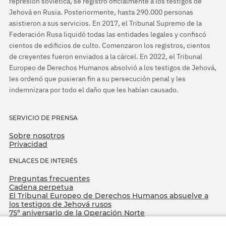
represión soviética, se registró oficialmente a los testigos de
Jehová en Rusia. Posteriormente, hasta 290.000 personas
asistieron a sus servicios. En 2017, el Tribunal Supremo de la
Federación Rusa liquidó todas las entidades legales y confiscó
cientos de edificios de culto. Comenzaron los registros, cientos
de creyentes fueron enviados a la cárcel. En 2022, el Tribunal
Europeo de Derechos Humanos absolvió a los testigos de Jehová,
les ordenó que pusieran fin a su persecución penal y les
indemnizara por todo el daño que les habían causado.
SERVICIO DE PRENSA
Sobre nosotros
Privacidad
ENLACES DE INTERÉS
Preguntas frecuentes
Cadena perpetua
El Tribunal Europeo de Derechos Humanos absuelve a
los testigos de Jehová rusos
75º aniversario de la Operación Norte