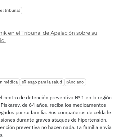
del tribunal
nik en el Tribunal de Apelación sobre su
iol
ón médica
Riesgo para la salud
Anciano
l centro de detención preventiva Nº 1 en la región
r Piskarev, de 64 años, reciba los medicamentos
egados por su familia. Sus compañeros de celda le
asiones durante graves ataques de hipertensión.
ención preventiva no hacen nada. La familia envía
s.