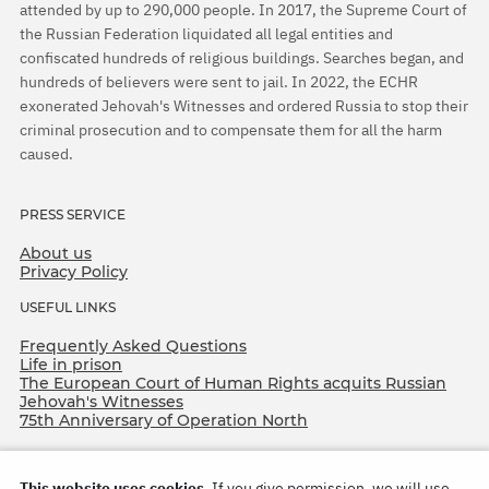
attended by up to 290,000 people. In 2017, the Supreme Court of
the Russian Federation liquidated all legal entities and
confiscated hundreds of religious buildings. Searches began, and
hundreds of believers were sent to jail. In 2022, the ECHR
exonerated Jehovah's Witnesses and ordered Russia to stop their
criminal prosecution and to compensate them for all the harm
caused.
PRESS SERVICE
About us
Privacy Policy
USEFUL LINKS
Frequently Asked Questions
Life in prison
The European Court of Human Rights acquits Russian
Jehovah's Witnesses
75th Anniversary of Operation North
This website uses cookies.
If you give permission, we will use