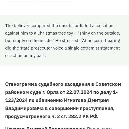
The believer compared the unsubstantiated accusation
against him to a Christmas tree toy – "shiny on the outside,
but empty on the inside." He stressed: "At no court hearing
did the state prosecutor voice a single extremist statement
or action on my part."
Стенограмма судебного заседания в Советском
районном суде г. Орла от 22.07.2024 по делу 1-
123/2024 по обвинению Игнатова Дмитрия
Владимировича в совершении преступления,
предусмотренного ч. 2 ст. 282.2 УК РФ.