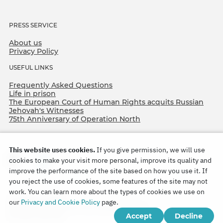
PRESS SERVICE
About us
Privacy Policy
USEFUL LINKS
Frequently Asked Questions
Life in prison
The European Court of Human Rights acquits Russian
Jehovah's Witnesses
75th Anniversary of Operation North
This website uses cookies.
If you give permission, we will use
cookies to make your visit more personal, improve its quality and
improve the performance of the site based on how you use it. If
you reject the use of cookies, some features of the site may not
work. You can learn more about the types of cookies we use on
Copyright © 2026
our
Privacy and Cookie Policy
page.
Watch Tower Bible and Tract Society of Korea.
Accept
Decline
All rights reserved.