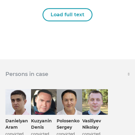
Load full text
Persons in case
Danielyan
Kuzyanin
Polosenko
Vasiliyev
Aram
Denis
Sergey
Nikolay
convicted
convicted
convicted
convicted