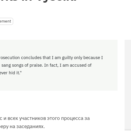
tement
rosecution concludes that I am guilty only because I
sang songs of praise. In fact, I am accused of
ver hid it."
с и всех участников этого процесса за
еру на заседаниях.