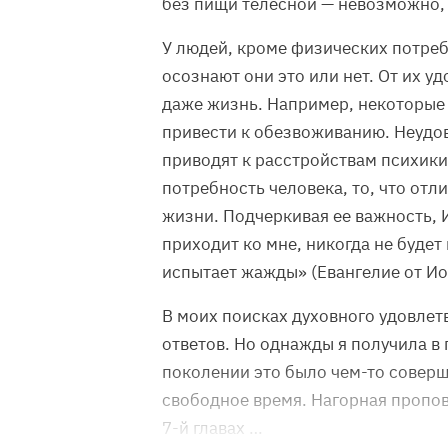
без пищи телесной — невозможно, 
У людей, кроме физических потреб
осознают они это или нет. От их у
даже жизнь. Например, некоторые
привести к обезвоживанию. Неуд
приводят к расстройствам психики
потребность человека, то, что отл
жизни. Подчеркивая ее важность, И
приходит ко мне, никогда не будет г
испытает жажды» (Евангелие от Ио
В моих поисках духовного удовлет
ответов. Но однажды я получила в
поколении это было чем-то соверш
свободное время. Нагорная пропове
7-й главах …