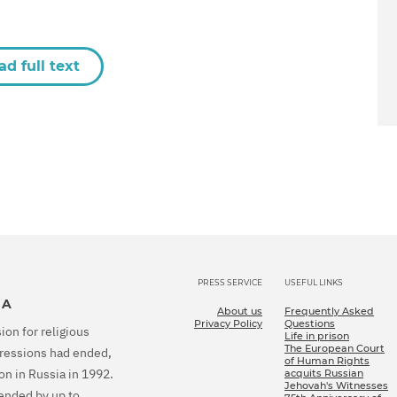
ad full text
PRESS SERVICE
USEFUL LINKS
IA
About us
Frequently Asked
Privacy Policy
Questions
ion for religious
Life in prison
The European Court
epressions had ended,
of Human Rights
on in Russia in 1992.
acquits Russian
Jehovah's Witnesses
tended by up to