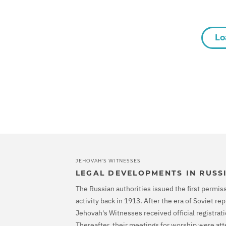
Lo
JEHOVAH'S WITNESSES
LEGAL DEVELOPMENTS IN RUSS
The Russian authorities issued the first permiss
activity back in 1913. After the era of Soviet r
Jehovah's Witnesses received official registrati
Thereafter, their meetings for worship were at