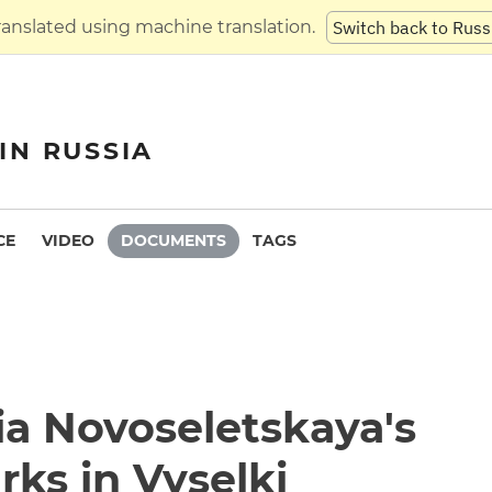
translated using machine translation.
Switch back to Russ
IN RUSSIA
CE
VIDEO
DOCUMENTS
TAGS
ia Novoseletskaya's
ks in Vyselki