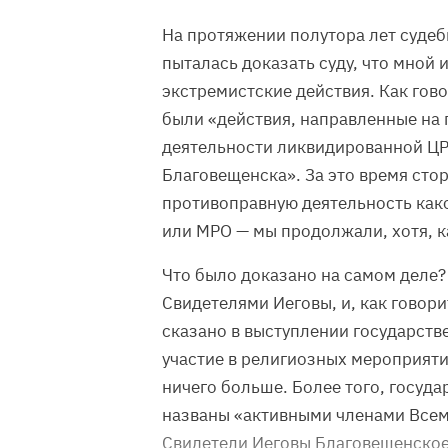
На протяжении полутора лет суде
пыталась доказать суду, что мно
экстремистские действия. Как гов
были «действия, направленные на
деятельности ликвидированной ЦР
Благовещенска». За это время стор
противоправную деятельность как
или МРО — мы продолжали, хотя, к
Что было доказано на самом деле?
Свидетелями Иеговы, и, как говор
сказано в выступлении государств
участие в религиозных мероприят
ничего больше. Более того, госу
названы «активными членами Все
Свидетели Иеговы Благовещенское