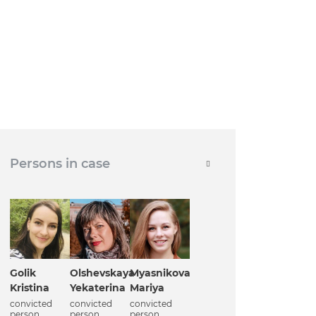
Persons in case
Golik
Olshevskaya
Myasnikova
Kristina
Yekaterina
Mariya
convicted
convicted
convicted
person
person
person