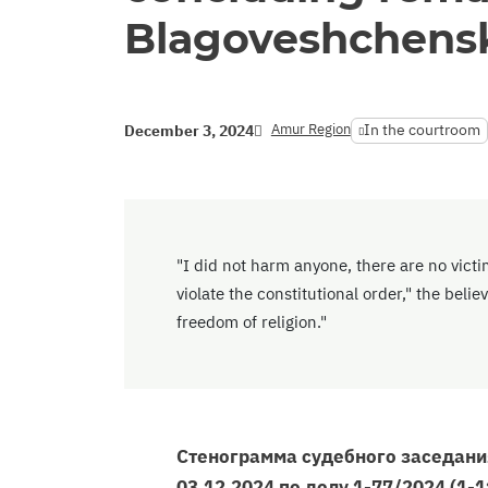
Blagoveshchens
Amur Region
In the courtroom
December 3, 2024
"I did not harm anyone, there are no victi
violate the constitutional order," the belie
freedom of religion."
Стенограмма судебного заседани
03.12.2024 по делу 1-77/2024 (1