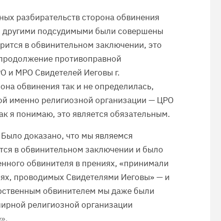
бных разбирательств сторона обвинения
й и другими подсудимыми были совершены
орится в обвинительном заключении, это
 продолжение противоправной
О и МРО Свидетелей Иеговы г.
она обвинения так и не определилась,
ой именно религиозной организации — ЦРО
ак я понимаю, это является обязательным.
 Было доказано, что мы являемся
ится в обвинительном заключении и было
енного обвинителя в прениях, «принимали
иях, проводимых Свидетелями Иеговы» — и
дарственным обвинителем мы даже были
мирной религиозной организации
».