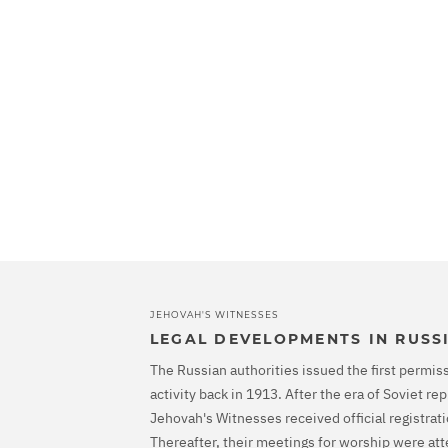
JEHOVAH'S WITNESSES
LEGAL DEVELOPMENTS IN RUSS
The Russian authorities issued the first permiss
activity back in 1913. After the era of Soviet r
Jehovah's Witnesses received official registrati
Thereafter, their meetings for worship were at