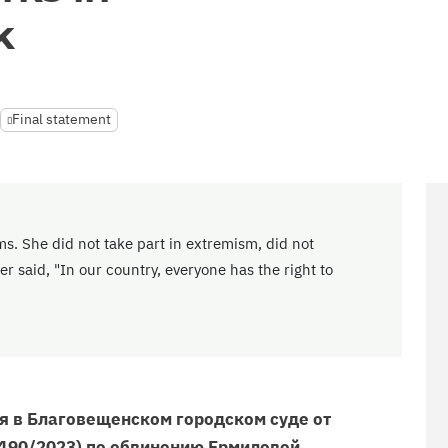
k
Final statement
ms. She did not take part in extremism, did not
ver said, "In our country, everyone has the right to
я в Благовещенском городском суде от
-1190/2023) по обвинению Ермиловой