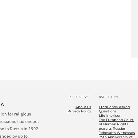
PRESS SERVICE
USEFUL LINKS
IA
About us
Frequently Asked
Privacy Policy
Questions
ion for religious
Life in prison
The European Court
epressions had ended,
of Human Rights
on in Russia in 1992.
acquits Russian
Jehovah's Witnesses
tended by up to
75th Anniversary of