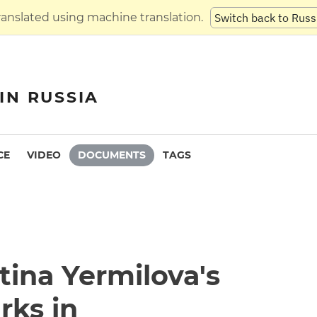
translated using machine translation.
Switch back to Russ
IN RUSSIA
CE
VIDEO
DOCUMENTS
TAGS
ina Yermilova's
rks in