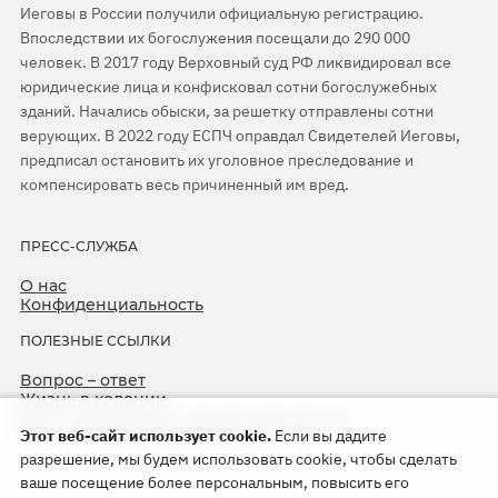
Иеговы в России получили официальную регистрацию.
Впоследствии их богослужения посещали до 290 000
человек. В 2017 году Верховный суд РФ ликвидировал все
юридические лица и конфисковал сотни богослужебных
зданий. Начались обыски, за решетку отправлены сотни
верующих. В 2022 году ЕСПЧ оправдал Свидетелей Иеговы,
предписал остановить их уголовное преследование и
компенсировать весь причиненный им вред.
ПРЕСС-СЛУЖБА
О нас
Конфиденциальность
ПОЛЕЗНЫЕ ССЫЛКИ
Вопрос – ответ
Жизнь в колонии
ЕСПЧ оправдывает Свидетелей Иеговы
Этот веб-сайт использует cookie.
Если вы дадите
75-я годовщина операции «Север»
разрешение, мы будем использовать cookie, чтобы сделать
ваше посещение более персональным, повысить его