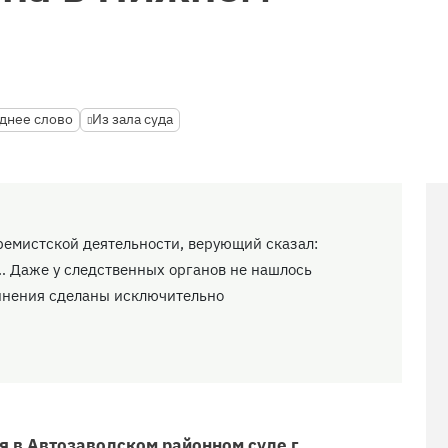
днее слово
Из зала суда
тремистской деятельности, верующий сказал:
… Даже у следственных органов не нашлось
винения сделаны исключительно
 в Автозаводском районном суде г.