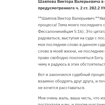
Шаяпова Виктора Валерьевича в 
предусмотренного ч. 2 ст. 282.2 У
**Шаяпов Виктор Валерьевич:**Ув
процесса! Тема моего последнего с
Фессалоникийцам 5:16). Это цитат
радоваться, выступая на суде с по
мое последнее слово в данном суд
слово в моей жизни, не последнее
право свободно поклоняться Богу. 
чему я радуюсь в этих обстоятельст
Вот и закончился судебный процес
взаимно ободрять друг друга, и по
не хочется расставаться.
Мне очень жаль, ваша честь, что из
пострадали и вы, и другие участни