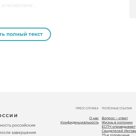
 и позволяли …
ть полный текст
ПРЕСС-СЛУЖБА
ПОЛЕЗНЫЕ ССЫЛКИ
ОССИИ
О нас
Вопрос – ответ
Конфиденциальность
Жизнь в колонии
ность российские
ЕСПЧ оправдывает
Свидетелей Иегов
, после завершения
75-я годовщина