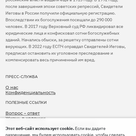
после завершения эпохи советских репрессий, Свидетели
Иеговы в России получили официальную регистрацию.
Впоследствии их богослужения посещали до 290 000
человек. В 2017 году Верховный суд РФ ликвидировал все
юридические лица и конфисковал сотни богослужебных
зданий. Начались обыски, за решетку отправлены сотни
верующих. В 2022 году ЕСПЧ оправдал Свидетелей Иеговы,
предписал остановить их уголовное преследование и
компенсировать весь причиненный им вред.
ПРЕСС-СЛУЖБА
О нас
Конфиденциальность
ПОЛЕЗНЫЕ ССЫЛКИ
Вопрос – ответ
Жизнь в колонии
ЕСПЧ оправдывает Свидетелей Иеговы
Этот веб-сайт использует cookie.
Если вы дадите
75-я годовщина операции «Север»
разрешение, мы будем использовать cookie, чтобы сделать